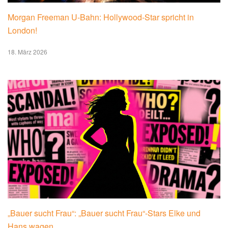
Morgan Freeman U-Bahn: Hollywood-Star spricht in
London!
18. März 2026
„Bauer sucht Frau“: „Bauer sucht Frau“-Stars Elke und
Hans wagen…