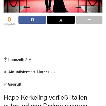
0
Mal geteilt
⏱️
Lesezeit:
3 Min.
|
📅
Aktualisiert:
18. März 2026
|
✅
Geprüft
Hape Kerkeling verließ Italien
aufgrund von Diskriminierung –