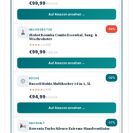
€99,99
€149,99
Auf Amazon ansehen →
-50%
SAUGROBOTER
🧹
iRobot Roomba Combo Essential, Saug- &
Wischroboter
★
★
★
★
★
(3.450)
€99,99
€199,99
Auf Amazon ansehen →
-32%
KÜCHE
🍲
Russell Hobbs Multikocher 14-in-1, 5L
★
★
★
★
★
(2.870)
€94,99
€139,99
Auf Amazon ansehen →
-27%
HAUSHALT
🌬️
Rowenta Turbo Silence Extreme Standventilator