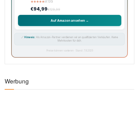
★
★
★
★
★
(4.120)
€94,99
€129,99
Auf Amazon ansehen →
🔗
Hinweis:
Als Amazon-Partner verdienen wir an qualifizierten Verkäufen. Keine
Mehrkosten für dich.
Preise können variieren · Stand: 7.8.2026
Werbung