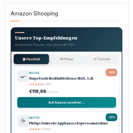
Amazon Shooping
Unsere Top-Empfehlungen
Ausgewählte Produkte · Preisklasse 90–120 €
🏠 Haushalt
💖 Pflege
🔌 Technik
-33%
KÜCHE
🍳
Ninja Foodi Heißluftfritteuse MAX, 5,2L
★
★
★
★
★
(8.740)
€119,99
€179,99
Auf Amazon ansehen →
-33%
KAFFEE
☕
Philips Domestic Appliances Espressomaschine
★
★
★
★
★
(5.620)