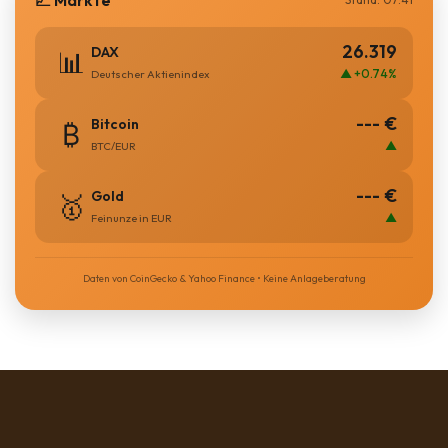
📈 Märkte
26.319
DAX
📊
▲ +0.74%
Deutscher Aktienindex
--- €
Bitcoin
₿
▲
BTC/EUR
--- €
Gold
🥇
▲
Feinunze in EUR
Daten von CoinGecko & Yahoo Finance • Keine Anlageberatung