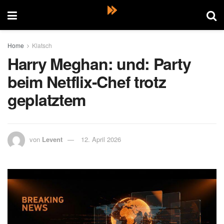
Home
Klatsch
Harry Meghan: und: Party
beim Netflix-Chef trotz
geplatztem
von
Levent
12. April 2026