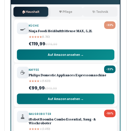
🏠 Haushalt
💖 Pflege
🔌 Technik
-33%
KÜCHE
🍳
Ninja Foodi Heißluftfritteuse MAX, 5,2L
★
★
★
★
★
(8.740)
€119,99
€179,99
Auf Amazon ansehen →
-33%
KAFFEE
☕
Philips Domestic Appliances Espressomaschine
★
★
★
★
★
(5.620)
€99,99
€149,99
Auf Amazon ansehen →
-50%
SAUGROBOTER
🧹
iRobot Roomba Combo Essential, Saug- &
Wischroboter
★
★
★
★
★
(3.450)