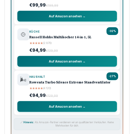
€99,99
€199,99
Auf Amazon ansehen →
-32%
KÜCHE
🍲
Russell Hobbs Multikocher 14-in-1, 5L
★
★
★
★
★
(2.870)
€94,99
€139,99
Auf Amazon ansehen →
-27%
HAUSHALT
🌬️
Rowenta Turbo Silence Extreme Standventilator
★
★
★
★
★
(4.120)
€94,99
€129,99
Auf Amazon ansehen →
🔗
Hinweis:
Als Amazon-Partner verdienen wir an qualifizierten Verkäufen. Keine
Mehrkosten für dich.