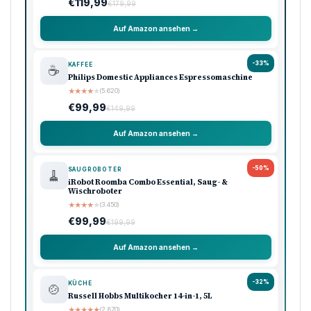
€119,99
€179,99
Auf Amazon ansehen →
-33%
KAFFEE
☕
Philips Domestic Appliances Espressomaschine
★
★
★
★
★
(5.620)
€99,99
€149,99
Auf Amazon ansehen →
-50%
SAUGROBOTER
🧹
iRobot Roomba Combo Essential, Saug- &
Wischroboter
★
★
★
★
★
(3.450)
€99,99
€199,99
Auf Amazon ansehen →
-32%
KÜCHE
🍲
Russell Hobbs Multikocher 14-in-1, 5L
★
★
★
★
★
(2.870)