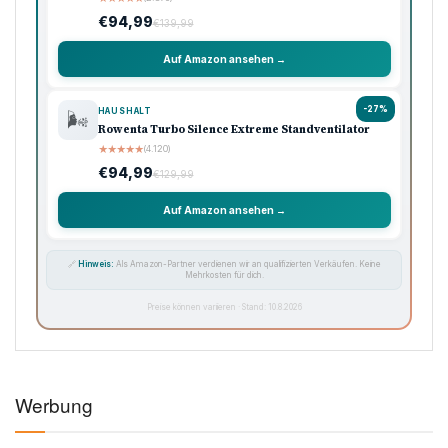
€94,99
€139,99
Auf Amazon ansehen →
-27%
HAUSHALT
🌬️
Rowenta Turbo Silence Extreme Standventilator
★
★
★
★
★
(4.120)
€94,99
€129,99
Auf Amazon ansehen →
🔗
Hinweis:
Als Amazon-Partner verdienen wir an qualifizierten Verkäufen. Keine
Mehrkosten für dich.
Preise können variieren · Stand: 10.8.2026
Werbung