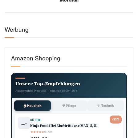
Werbung
Amazon Shooping
Unsere Top-Empfehlungen
Ausgewählte Produkte · Preisklasse 90–120 €
🏠 Haushalt
💖 Pflege
🔌 Technik
-33%
KÜCHE
🍳
Ninja Foodi Heißluftfritteuse MAX, 5,2L
★
★
★
★
★
(8.740)