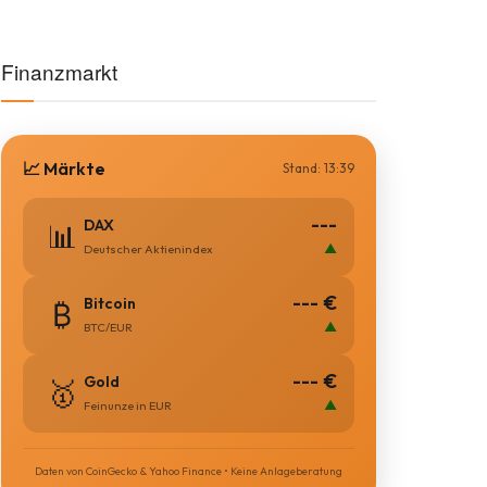
Finanzmarkt
📈 Märkte
Stand: 13:39
---
DAX
📊
▲
Deutscher Aktienindex
--- €
Bitcoin
₿
▲
BTC/EUR
--- €
Gold
🥇
▲
Feinunze in EUR
Daten von CoinGecko & Yahoo Finance • Keine Anlageberatung