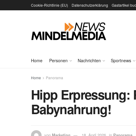
Cookie-Richtlinie (EU)
Datenschutzerklärung
Gastartikel bu
Home
Personen
Nachrichten
Sportnews
Home
Panorama
Hipp Erpressung: R
Babynahrung!
von
Marketing
18. April 2026
in
Panorama