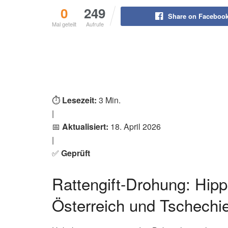
0
249
Share on Faceboo
Mal geteilt
Aufrufe
⏱️
Lesezeit:
3 Min.
|
📅
Aktualisiert:
18. April 2026
|
✅
Geprüft
Rattengift-Drohung: Hipp
Österreich und Tschechi