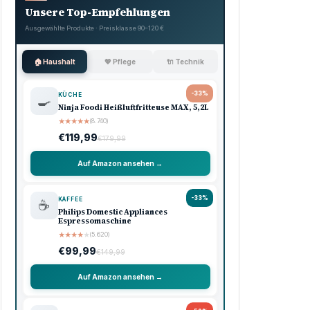
Unsere Top-Empfehlungen
Ausgewählte Produkte · Preisklasse 90–120 €
🏠 Haushalt
💖 Pflege
🔌 Technik
-33%
KÜCHE
🍳
Ninja Foodi Heißluftfritteuse MAX, 5,2L
★
★
★
★
★
(8.740)
€119,99
€179,99
Auf Amazon ansehen →
-33%
KAFFEE
☕
Philips Domestic Appliances
Espressomaschine
★
★
★
★
★
(5.620)
€99,99
€149,99
Auf Amazon ansehen →