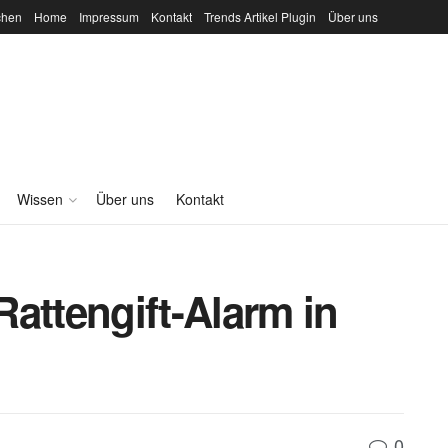
chen
Home
Impressum
Kontakt
Trends Artikel Plugin
Über uns
Wissen
Über uns
Kontakt
attengift-Alarm in
0