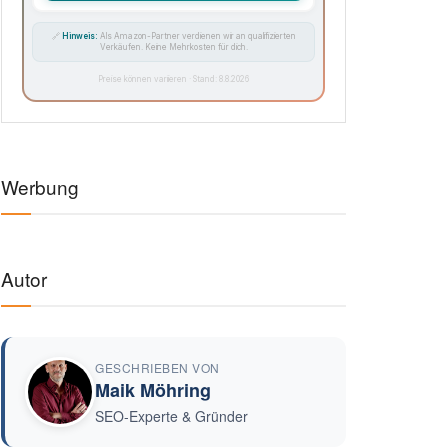
🔗
Hinweis:
Als Amazon-Partner verdienen wir an qualifizierten
Verkäufen. Keine Mehrkosten für dich.
Preise können variieren · Stand: 8.8.2026
Werbung
Autor
GESCHRIEBEN VON
Maik Möhring
SEO-Experte & Gründer