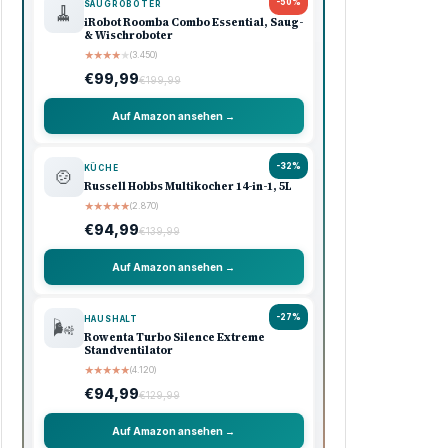
-50%
SAUGROBOTER
🧹
iRobot Roomba Combo Essential, Saug-
& Wischroboter
★
★
★
★
★
(3.450)
€99,99
€199,99
Auf Amazon ansehen →
-32%
KÜCHE
🍲
Russell Hobbs Multikocher 14-in-1, 5L
★
★
★
★
★
(2.870)
€94,99
€139,99
Auf Amazon ansehen →
-27%
HAUSHALT
🌬️
Rowenta Turbo Silence Extreme
Standventilator
★
★
★
★
★
(4.120)
€94,99
€129,99
Auf Amazon ansehen →