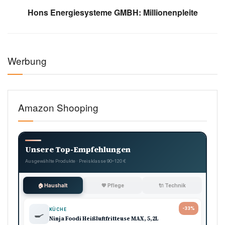
Hons Energiesysteme GMBH: Millionenpleite
Werbung
Amazon Shooping
Unsere Top-Empfehlungen
Ausgewählte Produkte · Preisklasse 90–120 €
🏠 Haushalt
💖 Pflege
🔌 Technik
-33%
KÜCHE
🍳
Ninja Foodi Heißluftfritteuse MAX, 5,2L