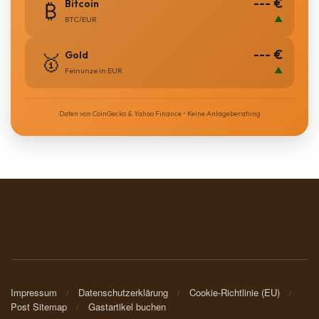
--- €
Bitcoin
₿
▲
BTC/EUR
--- €
Gold
🥇
▲
Feinunze in EUR
Daten von CoinGecko & Yahoo Finance • Keine Anlageberatung
Impressum
Datenschutzerklärung
Cookie-Richtlinie (EU)
Post Sitemap
Gastartikel buchen