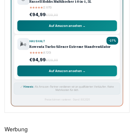
Russell Hobbs Multikocher 14-in-1, 5L
★
★
★
★
★
(2.870)
€94,99
€139,99
Auf Amazon ansehen →
-27%
HAUSHALT
🌬️
Rowenta Turbo Silence Extreme Standventilator
★
★
★
★
★
(4.120)
€94,99
€129,99
Auf Amazon ansehen →
🔗
Hinweis:
Als Amazon-Partner verdienen wir an qualifizierten Verkäufen. Keine
Mehrkosten für dich.
Preise können variieren · Stand: 8.8.2026
Werbung