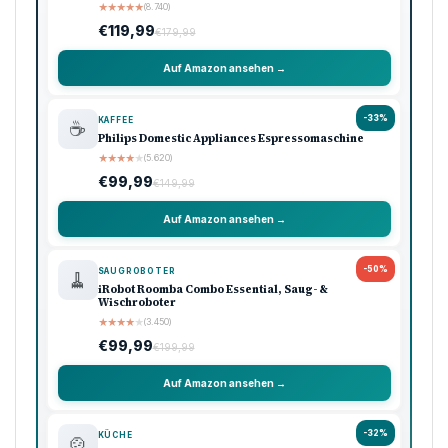
★
★
★
★
★
(8.740)
€119,99
€179,99
Auf Amazon ansehen →
-33%
KAFFEE
☕
Philips Domestic Appliances Espressomaschine
★
★
★
★
★
(5.620)
€99,99
€149,99
Auf Amazon ansehen →
-50%
SAUGROBOTER
🧹
iRobot Roomba Combo Essential, Saug- &
Wischroboter
★
★
★
★
★
(3.450)
€99,99
€199,99
Auf Amazon ansehen →
-32%
KÜCHE
🍲