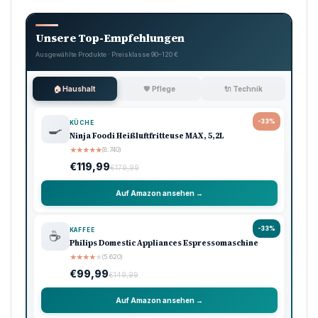
Unsere Top-Empfehlungen
Ausgewählte Produkte · Preisklasse 90–120 €
🏠 Haushalt
💖 Pflege
🔌 Technik
-33%
KÜCHE
🍳
Ninja Foodi Heißluftfritteuse MAX, 5,2L
★
★
★
★
★
(8.740)
€119,99
€179,99
Auf Amazon ansehen →
-33%
KAFFEE
☕
Philips Domestic Appliances Espressomaschine
★
★
★
★
★
(5.620)
€99,99
€149,99
Auf Amazon ansehen →