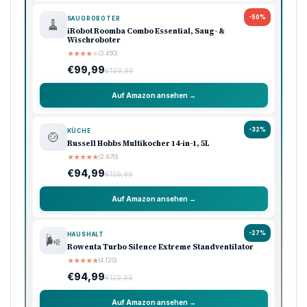
-50%
SAUGROBOTER
🧹
iRobot Roomba Combo Essential, Saug- &
Wischroboter
★
★
★
★
★
(3.450)
€99,99
€199,99
Auf Amazon ansehen →
-32%
KÜCHE
🍲
Russell Hobbs Multikocher 14-in-1, 5L
★
★
★
★
★
(2.870)
€94,99
€139,99
Auf Amazon ansehen →
-27%
HAUSHALT
🌬️
Rowenta Turbo Silence Extreme Standventilator
★
★
★
★
★
(4.120)
€94,99
€129,99
Auf Amazon ansehen →