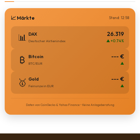
📈 Märkte
Stand: 12:58
26.319
DAX
📊
▲ +0.74%
Deutscher Aktienindex
--- €
Bitcoin
₿
▲
BTC/EUR
--- €
Gold
🥇
▲
Feinunze in EUR
Daten von CoinGecko & Yahoo Finance • Keine Anlageberatung