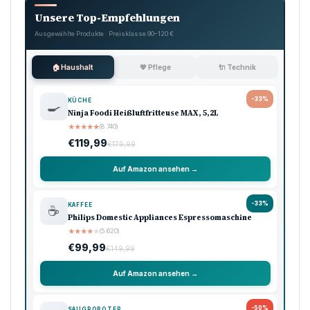
Unsere Top-Empfehlungen
Ausgewählte Produkte · Preisklasse 90–120 €
🏠 Haushalt
💖 Pflege
🔌 Technik
-33%
KÜCHE
🍳
Ninja Foodi Heißluftfritteuse MAX, 5,2L
★
★
★
★
★
(8.740)
€119,99
€179,99
Auf Amazon ansehen →
-33%
KAFFEE
☕
Philips Domestic Appliances Espressomaschine
★
★
★
★
★
(5.620)
€99,99
€149,99
Auf Amazon ansehen →
-50%
SAUGROBOTER