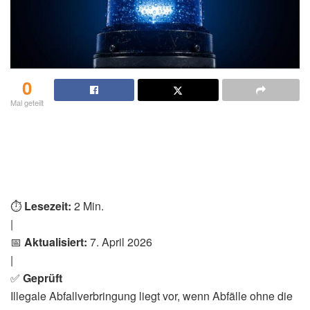
0
Mal geteilt
⏱️
Lesezeit:
2 Min.
|
📅
Aktualisiert:
7. April 2026
|
✅
Geprüft
Illegale Abfallverbringung liegt vor, wenn Abfälle ohne die