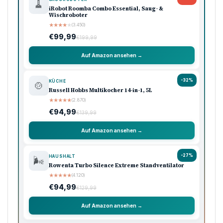
🧹
iRobot Roomba Combo Essential, Saug- &
Wischroboter
★
★
★
★
★
(3.450)
€99,99
€199,99
Auf Amazon ansehen →
-32%
KÜCHE
🍲
Russell Hobbs Multikocher 14-in-1, 5L
★
★
★
★
★
(2.870)
€94,99
€139,99
Auf Amazon ansehen →
-27%
HAUSHALT
🌬️
Rowenta Turbo Silence Extreme Standventilator
★
★
★
★
★
(4.120)
€94,99
€129,99
Auf Amazon ansehen →