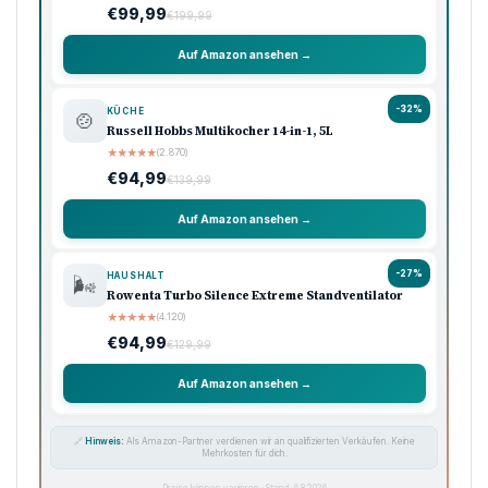
€99,99
€199,99
Auf Amazon ansehen →
-32%
KÜCHE
🍲
Russell Hobbs Multikocher 14-in-1, 5L
★
★
★
★
★
(2.870)
€94,99
€139,99
Auf Amazon ansehen →
-27%
HAUSHALT
🌬️
Rowenta Turbo Silence Extreme Standventilator
★
★
★
★
★
(4.120)
€94,99
€129,99
Auf Amazon ansehen →
🔗
Hinweis:
Als Amazon-Partner verdienen wir an qualifizierten Verkäufen. Keine
Mehrkosten für dich.