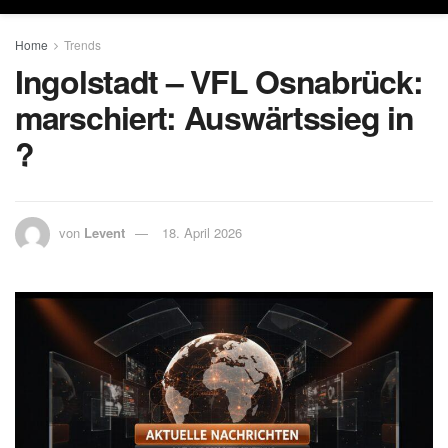
Home
Trends
Ingolstadt – VFL Osnabrück:
marschiert: Auswärtssieg in
?
von
Levent
18. April 2026