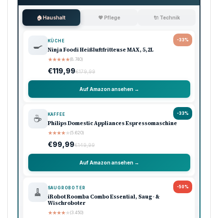
🏠 Haushalt
💖 Pflege
🔌 Technik
-33%
KÜCHE
🍳
Ninja Foodi Heißluftfritteuse MAX, 5,2L
★
★
★
★
★
(8.740)
€119,99
€179,99
Auf Amazon ansehen →
-33%
KAFFEE
☕
Philips Domestic Appliances Espressomaschine
★
★
★
★
★
(5.620)
€99,99
€149,99
Auf Amazon ansehen →
-50%
SAUGROBOTER
🧹
iRobot Roomba Combo Essential, Saug- &
Wischroboter
★
★
★
★
★
(3.450)