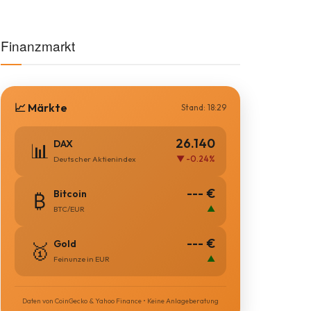
Finanzmarkt
📈 Märkte
Stand: 18:29
26.140
DAX
📊
▼ -0.24%
Deutscher Aktienindex
--- €
Bitcoin
₿
▲
BTC/EUR
--- €
Gold
🥇
▲
Feinunze in EUR
Daten von CoinGecko & Yahoo Finance • Keine Anlageberatung