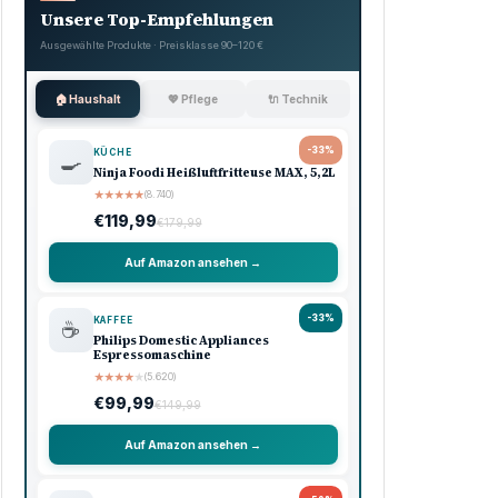
Unsere Top-Empfehlungen
Ausgewählte Produkte · Preisklasse 90–120 €
🏠 Haushalt
💖 Pflege
🔌 Technik
-33%
KÜCHE
🍳
Ninja Foodi Heißluftfritteuse MAX, 5,2L
★
★
★
★
★
(8.740)
€119,99
€179,99
Auf Amazon ansehen →
-33%
KAFFEE
☕
Philips Domestic Appliances
Espressomaschine
★
★
★
★
★
(5.620)
€99,99
€149,99
Auf Amazon ansehen →