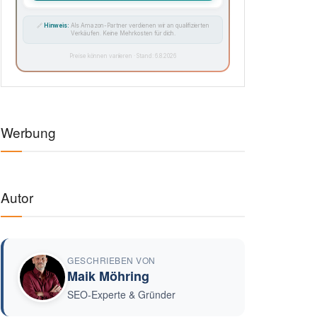
🔗
Hinweis:
Als Amazon-Partner verdienen wir an qualifizierten
Verkäufen. Keine Mehrkosten für dich.
Preise können variieren · Stand: 6.8.2026
Werbung
Autor
GESCHRIEBEN VON
Maik Möhring
SEO-Experte & Gründer