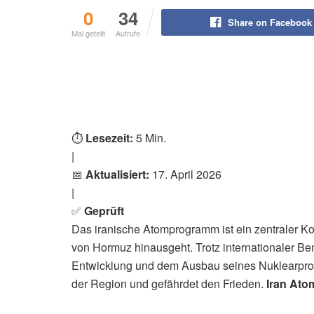
0
34
Share on Facebook
Mal geteilt
Aufrufe
⏱️
Lesezeit:
5 Min.
|
📅
Aktualisiert:
17. April 2026
|
✅
Geprüft
Das iranische Atomprogramm ist ein zentraler Ko
von Hormuz hinausgeht. Trotz internationaler B
Entwicklung und dem Ausbau seines Nuklearprogr
der Region und gefährdet den Frieden.
Iran At