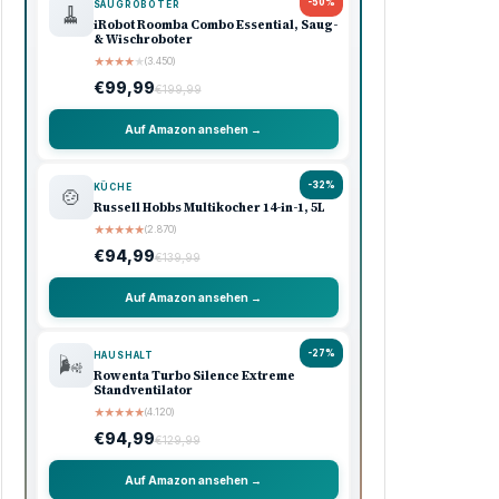
-50%
SAUGROBOTER
🧹
iRobot Roomba Combo Essential, Saug-
& Wischroboter
★
★
★
★
★
(3.450)
€99,99
€199,99
Auf Amazon ansehen →
-32%
KÜCHE
🍲
Russell Hobbs Multikocher 14-in-1, 5L
★
★
★
★
★
(2.870)
€94,99
€139,99
Auf Amazon ansehen →
-27%
HAUSHALT
🌬️
Rowenta Turbo Silence Extreme
Standventilator
★
★
★
★
★
(4.120)
€94,99
€129,99
Auf Amazon ansehen →