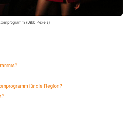
Atomprogramm (Bild: Pexels)
ogramms?
tomprogramm für die Region?
s?