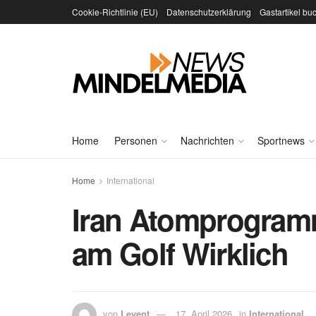
Cookie-Richtlinie (EU)
Datenschutzerklärung
Gastartikel bu
Home
Personen
Nachrichten
Sportnews
Home
International
Iran Atomprogramm
am Golf Wirklich
von
Levent
17. April 2026
in
International