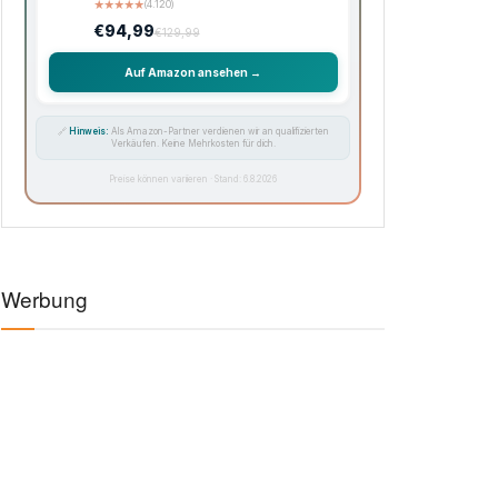
★
★
★
★
★
(4.120)
€94,99
€129,99
Auf Amazon ansehen →
🔗
Hinweis:
Als Amazon-Partner verdienen wir an qualifizierten
Verkäufen. Keine Mehrkosten für dich.
Preise können variieren · Stand: 6.8.2026
Werbung