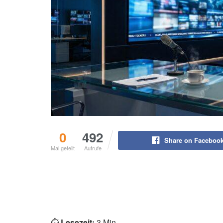
0
492
Share on Faceboo
Mal geteilt
Aufrufe
⏱️
Lesezeit:
3 Min.