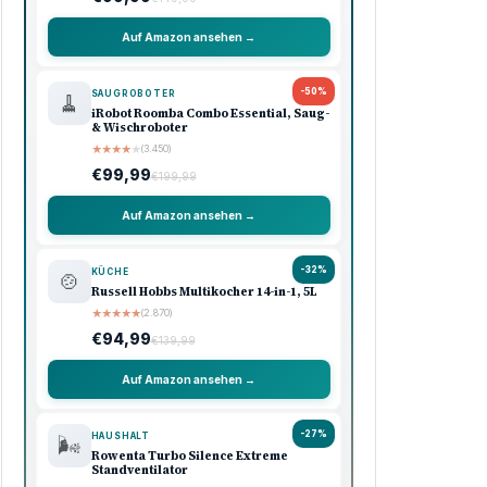
Auf Amazon ansehen →
-50%
SAUGROBOTER
🧹
iRobot Roomba Combo Essential, Saug-
& Wischroboter
★
★
★
★
★
(3.450)
€99,99
€199,99
Auf Amazon ansehen →
-32%
KÜCHE
🍲
Russell Hobbs Multikocher 14-in-1, 5L
★
★
★
★
★
(2.870)
€94,99
€139,99
Auf Amazon ansehen →
-27%
HAUSHALT
🌬️
Rowenta Turbo Silence Extreme
Standventilator