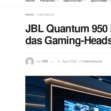
Home
Personen
Nachrichten
Sportnews
Home
International
JBL Quantum 950 i
das Gaming-Heads
von
MM
11. April 2026
in
International