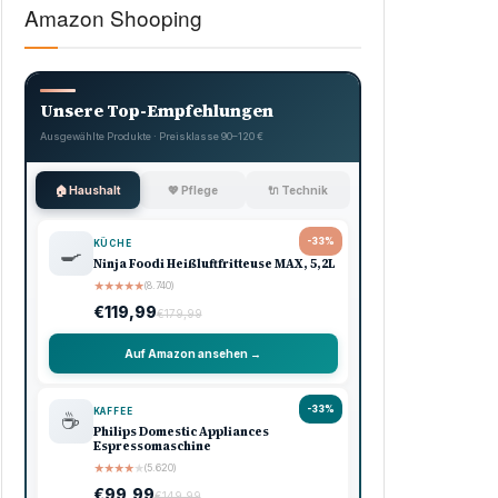
Amazon Shooping
Unsere Top-Empfehlungen
Ausgewählte Produkte · Preisklasse 90–120 €
🏠 Haushalt
💖 Pflege
🔌 Technik
-33%
KÜCHE
🍳
Ninja Foodi Heißluftfritteuse MAX, 5,2L
★
★
★
★
★
(8.740)
€119,99
€179,99
Auf Amazon ansehen →
-33%
KAFFEE
☕
Philips Domestic Appliances
Espressomaschine
★
★
★
★
★
(5.620)
€99,99
€149,99