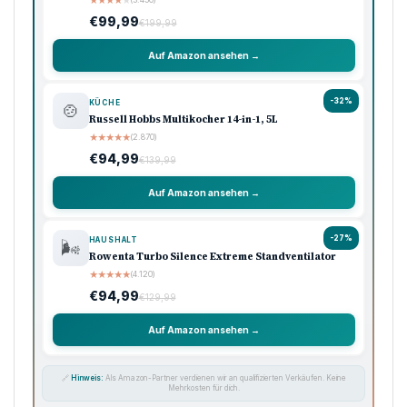
€99,99
€199,99
Auf Amazon ansehen →
-32%
KÜCHE
🍲
Russell Hobbs Multikocher 14-in-1, 5L
★
★
★
★
★
(2.870)
€94,99
€139,99
Auf Amazon ansehen →
-27%
HAUSHALT
🌬️
Rowenta Turbo Silence Extreme Standventilator
★
★
★
★
★
(4.120)
€94,99
€129,99
Auf Amazon ansehen →
🔗
Hinweis:
Als Amazon-Partner verdienen wir an qualifizierten Verkäufen. Keine
Mehrkosten für dich.