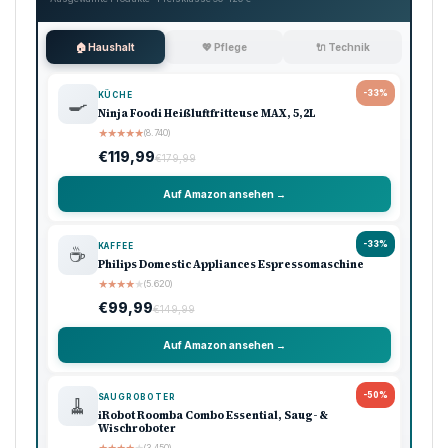
🏠 Haushalt
💖 Pflege
🔌 Technik
-33%
KÜCHE
🍳
Ninja Foodi Heißluftfritteuse MAX, 5,2L
★
★
★
★
★
(8.740)
€119,99
€179,99
Auf Amazon ansehen →
-33%
KAFFEE
☕
Philips Domestic Appliances Espressomaschine
★
★
★
★
★
(5.620)
€99,99
€149,99
Auf Amazon ansehen →
-50%
SAUGROBOTER
🧹
iRobot Roomba Combo Essential, Saug- &
Wischroboter
★
★
★
★
★
(3.450)