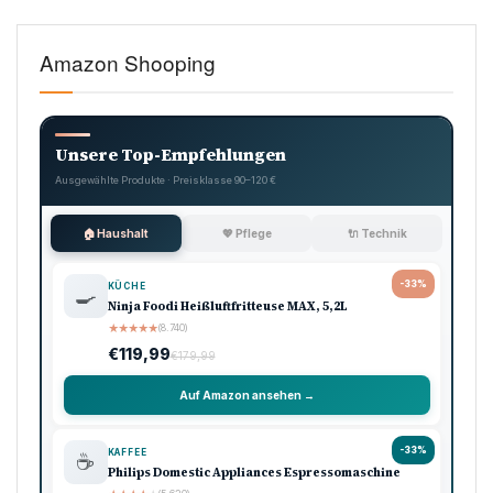
Amazon Shooping
Unsere Top-Empfehlungen
Ausgewählte Produkte · Preisklasse 90–120 €
🏠 Haushalt
💖 Pflege
🔌 Technik
-33%
KÜCHE
🍳
Ninja Foodi Heißluftfritteuse MAX, 5,2L
★
★
★
★
★
(8.740)
€119,99
€179,99
Auf Amazon ansehen →
-33%
KAFFEE
☕
Philips Domestic Appliances Espressomaschine