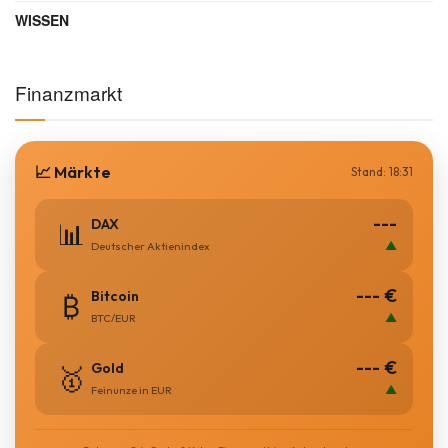
WISSEN
Finanzmarkt
📈 Märkte
Stand: 18:31
---
DAX
📊
▲
Deutscher Aktienindex
--- €
Bitcoin
₿
▲
BTC/EUR
--- €
Gold
🥇
▲
Feinunze in EUR