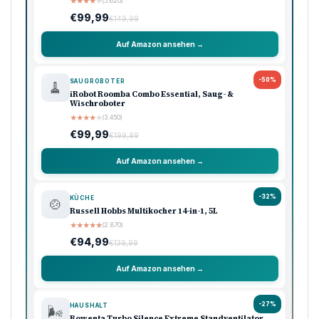
★
★
★
★
★
(5.620)
€99,99
€149,99
Auf Amazon ansehen →
-50%
SAUGROBOTER
🧹
iRobot Roomba Combo Essential, Saug- &
Wischroboter
★
★
★
★
★
(3.450)
€99,99
€199,99
Auf Amazon ansehen →
-32%
KÜCHE
🍲
Russell Hobbs Multikocher 14-in-1, 5L
★
★
★
★
★
(2.870)
€94,99
€139,99
Auf Amazon ansehen →
-27%
HAUSHALT
🌬️
Rowenta Turbo Silence Extreme Standventilator