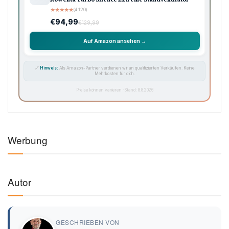
★
★
★
★
★
(4.120)
€94,99
€129,99
Auf Amazon ansehen →
🔗
Hinweis:
Als Amazon-Partner verdienen wir an qualifizierten Verkäufen. Keine
Mehrkosten für dich.
Preise können variieren · Stand: 8.8.2026
Werbung
Autor
GESCHRIEBEN VON