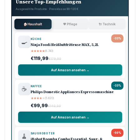
Unsere Top-Empfehlungen
Ausgewählte Produkte · Preisklasse 90–120 €
🏠 Haushalt
💖 Pflege
🔌 Technik
-33%
KÜCHE
🍳
Ninja Foodi Heißluftfritteuse MAX, 5,2L
★
★
★
★
★
(8.740)
€119,99
€179,99
Auf Amazon ansehen →
-33%
KAFFEE
☕
Philips Domestic Appliances Espressomaschine
★
★
★
★
★
(5.620)
€99,99
€149,99
Auf Amazon ansehen →
-50%
SAUGROBOTER
🧹
iRobot Roomba Combo Essential, Saug- &