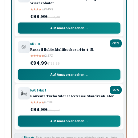
Wischroboter
★
★
★
★
★
(3.450)
€99,99
€199,99
Auf Amazon ansehen →
-32%
KÜCHE
🍲
Russell Hobbs Multikocher 14-in-1, 5L
★
★
★
★
★
(2.870)
€94,99
€139,99
Auf Amazon ansehen →
-27%
HAUSHALT
🌬️
Rowenta Turbo Silence Extreme Standventilator
★
★
★
★
★
(4.120)
€94,99
€129,99
Auf Amazon ansehen →
🔗
Hinweis:
Als Amazon-Partner verdienen wir an qualifizierten Verkäufen. Keine