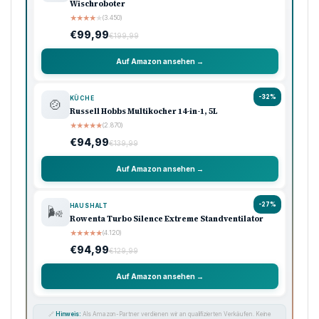
Wischroboter
★
★
★
★
★
(3.450)
€99,99
€199,99
Auf Amazon ansehen →
-32%
KÜCHE
🍲
Russell Hobbs Multikocher 14-in-1, 5L
★
★
★
★
★
(2.870)
€94,99
€139,99
Auf Amazon ansehen →
-27%
HAUSHALT
🌬️
Rowenta Turbo Silence Extreme Standventilator
★
★
★
★
★
(4.120)
€94,99
€129,99
Auf Amazon ansehen →
🔗
Hinweis:
Als Amazon-Partner verdienen wir an qualifizierten Verkäufen. Keine