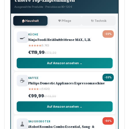
Unsere Top-Empfehlungen
Ausgewählte Produkte · Preisklasse 90–120 €
🏠 Haushalt
💖 Pflege
🔌 Technik
-33%
KÜCHE
🍳
Ninja Foodi Heißluftfritteuse MAX, 5,2L
★
★
★
★
★
(8.740)
€119,99
€179,99
Auf Amazon ansehen →
-33%
KAFFEE
☕
Philips Domestic Appliances Espressomaschine
★
★
★
★
★
(5.620)
€99,99
€149,99
Auf Amazon ansehen →
-50%
SAUGROBOTER
🧹
iRobot Roomba Combo Essential, Saug- &