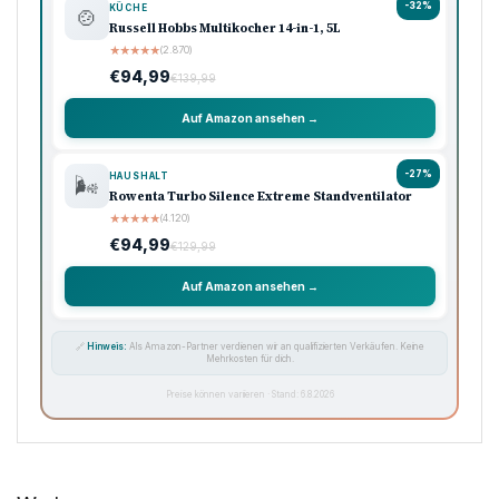
-32%
KÜCHE
🍲
Russell Hobbs Multikocher 14-in-1, 5L
★
★
★
★
★
(2.870)
€94,99
€139,99
Auf Amazon ansehen →
-27%
HAUSHALT
🌬️
Rowenta Turbo Silence Extreme Standventilator
★
★
★
★
★
(4.120)
€94,99
€129,99
Auf Amazon ansehen →
🔗
Hinweis:
Als Amazon-Partner verdienen wir an qualifizierten Verkäufen. Keine
Mehrkosten für dich.
Preise können variieren · Stand: 6.8.2026