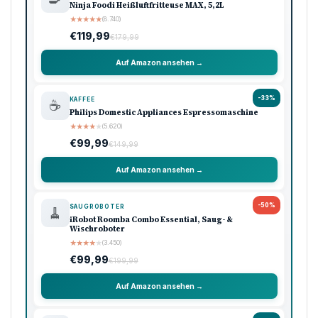
Ninja Foodi Heißluftfritteuse MAX, 5,2L
★
★
★
★
★
(8.740)
€119,99
€179,99
Auf Amazon ansehen →
-33%
KAFFEE
☕
Philips Domestic Appliances Espressomaschine
★
★
★
★
★
(5.620)
€99,99
€149,99
Auf Amazon ansehen →
-50%
SAUGROBOTER
🧹
iRobot Roomba Combo Essential, Saug- &
Wischroboter
★
★
★
★
★
(3.450)
€99,99
€199,99
Auf Amazon ansehen →