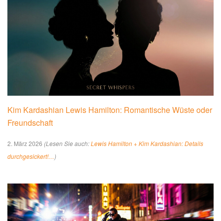
Kim Kardashian Lewis Hamilton: Romantische Wüste oder
Freundschaft
2. März 2026
(Lesen Sie auch:
Lewis Hamilton + Kim Kardashian: Details
durchgesickert!…
)