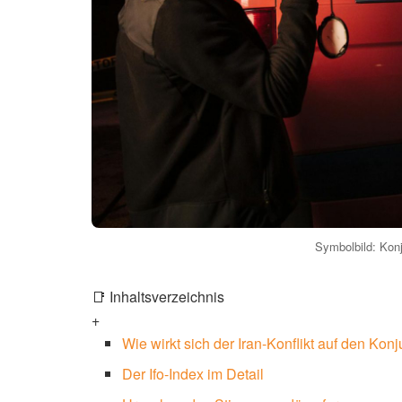
Symbolbild: Konj
📑 Inhaltsverzeichnis
+
Wie wirkt sich der Iran-Konflikt auf den Kon
Der Ifo-Index im Detail