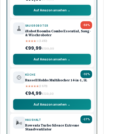
Auf Amazon ansehen →
-50%
SAUGROBOTER
🧹
iRobot Roomba Combo Essential, Saug-
& Wischroboter
★
★
★
★
★
(3.450)
€99,99
€199,99
Auf Amazon ansehen →
-32%
KÜCHE
🍲
Russell Hobbs Multikocher 14-in-1, 5L
★
★
★
★
★
(2.870)
€94,99
€139,99
Auf Amazon ansehen →
-27%
HAUSHALT
🌬️
Rowenta Turbo Silence Extreme
Standventilator