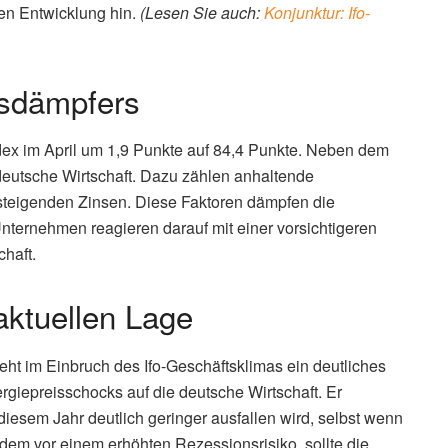
hen Entwicklung hin.
(Lesen Sie auch:
Konjunktur: Ifo-
sdämpfers
index im April um 1,9 Punkte auf 84,4 Punkte. Neben dem
 deutsche Wirtschaft. Dazu zählen anhaltende
e steigenden Zinsen. Diese Faktoren dämpfen die
nternehmen reagieren darauf mit einer vorsichtigeren
chaft.
ktuellen Lage
ht im Einbruch des Ifo-Geschäftsklimas ein deutliches
giepreisschocks auf die deutsche Wirtschaft. Er
diesem Jahr deutlich geringer ausfallen wird, selbst wenn
udem vor einem erhöhten Rezessionsrisiko, sollte die