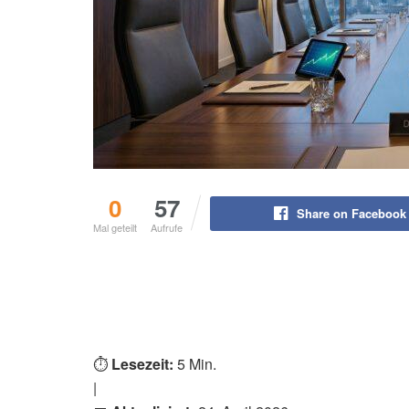
0
57
Share on Facebook
Mal geteilt
Aufrufe
⏱️
Lesezeit:
5 Min.
|