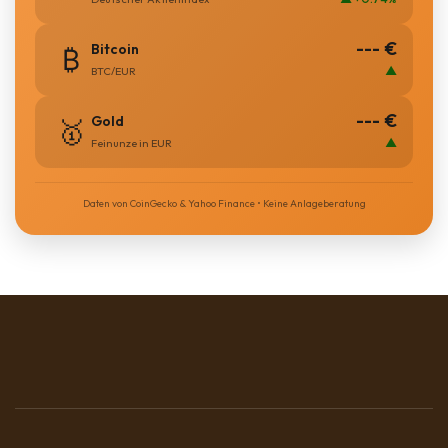
--- €
Bitcoin
₿
▲
BTC/EUR
--- €
Gold
🥇
▲
Feinunze in EUR
Daten von CoinGecko & Yahoo Finance • Keine Anlageberatung