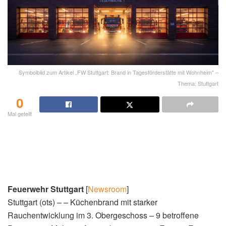
Symbolbild zum Artikel „FW Stuttgart: Brand in Tagesförderstätte mit Wohnheim" –
Thema: Stuttgart
0
Mal geteilt
Feuerwehr Stuttgart
[
Newsroom
]
Stuttgart (ots) – – Küchenbrand mit starker
Rauchentwicklung im 3. Obergeschoss – 9 betroffene