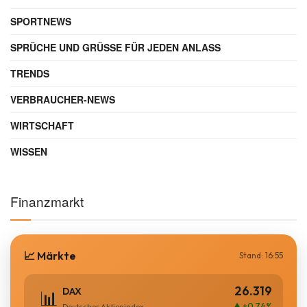
SPORTNEWS
SPRÜCHE UND GRÜSSE FÜR JEDEN ANLASS
TRENDS
VERBRAUCHER-NEWS
WIRTSCHAFT
WISSEN
Finanzmarkt
📈 Märkte
Stand: 16:55
26.319
DAX
📊
▲ +0.74%
Deutscher Aktienindex