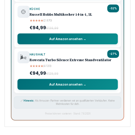
-32%
KÜCHE
🍲
Russell Hobbs Multikocher 14-in-1, 5L
★
★
★
★
★
(2.870)
€94,99
€139,99
Auf Amazon ansehen →
-27%
HAUSHALT
🌬️
Rowenta Turbo Silence Extreme Standventilator
★
★
★
★
★
(4.120)
€94,99
€129,99
Auf Amazon ansehen →
🔗
Hinweis:
Als Amazon-Partner verdienen wir an qualifizierten Verkäufen. Keine
Mehrkosten für dich.
Preise können variieren · Stand: 7.8.2026