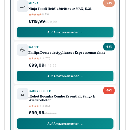
-33%
KÜCHE
🍳
Ninja Foodi Heißluftfritteuse MAX, 5,2L
★
★
★
★
★
(8.740)
€119,99
€179,99
Auf Amazon ansehen →
-33%
KAFFEE
☕
Philips Domestic Appliances Espressomaschine
★
★
★
★
★
(5.620)
€99,99
€149,99
Auf Amazon ansehen →
-50%
SAUGROBOTER
🧹
iRobot Roomba Combo Essential, Saug- &
Wischroboter
★
★
★
★
★
(3.450)
€99,99
€199,99
Auf Amazon ansehen →