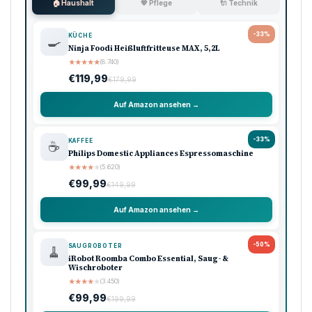
🏠 Haushalt
💖 Pflege
🔌 Technik
-33%
KÜCHE
🍳
Ninja Foodi Heißluftfritteuse MAX, 5,2L
★
★
★
★
★
(8.740)
€119,99
€179,99
Auf Amazon ansehen →
-33%
KAFFEE
☕
Philips Domestic Appliances Espressomaschine
★
★
★
★
★
(5.620)
€99,99
€149,99
Auf Amazon ansehen →
-50%
SAUGROBOTER
🧹
iRobot Roomba Combo Essential, Saug- &
Wischroboter
★
★
★
★
★
(3.450)
€99,99
€199,99