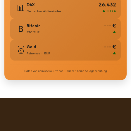
26.432
DAX
📊
▲ +1.17%
Deutscher Aktienindex
--- €
Bitcoin
₿
▲
BTC/EUR
--- €
Gold
🥇
▲
Feinunze in EUR
Daten von CoinGecko & Yahoo Finance • Keine Anlageberatung