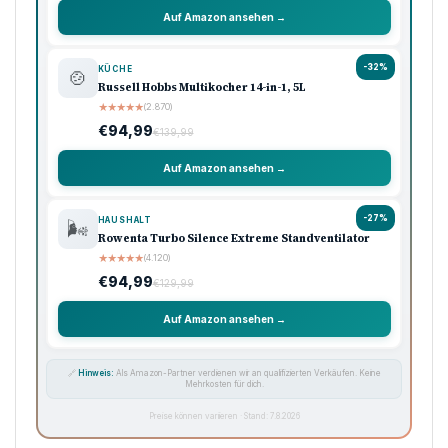
Auf Amazon ansehen →
-32%
KÜCHE
🍲
Russell Hobbs Multikocher 14-in-1, 5L
★
★
★
★
★
(2.870)
€94,99
€139,99
Auf Amazon ansehen →
-27%
HAUSHALT
🌬️
Rowenta Turbo Silence Extreme Standventilator
★
★
★
★
★
(4.120)
€94,99
€129,99
Auf Amazon ansehen →
🔗
Hinweis:
Als Amazon-Partner verdienen wir an qualifizierten Verkäufen. Keine
Mehrkosten für dich.
Preise können variieren · Stand: 7.8.2026