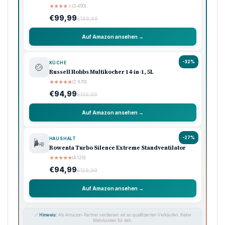
★
★
★
★
★
(3.450)
€99,99
€199,99
Auf Amazon ansehen →
-32%
KÜCHE
🍲
Russell Hobbs Multikocher 14-in-1, 5L
★
★
★
★
★
(2.870)
€94,99
€139,99
Auf Amazon ansehen →
-27%
HAUSHALT
🌬️
Rowenta Turbo Silence Extreme Standventilator
★
★
★
★
★
(4.120)
€94,99
€129,99
Auf Amazon ansehen →
🔗
Hinweis:
Als Amazon-Partner verdienen wir an qualifizierten Verkäufen. Keine
Mehrkosten für dich.