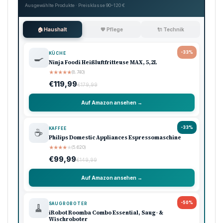
Ausgewählte Produkte · Preisklasse 90–120 €
🏠 Haushalt
💖 Pflege
🔌 Technik
-33%
KÜCHE
🍳
Ninja Foodi Heißluftfritteuse MAX, 5,2L
★
★
★
★
★
(8.740)
€119,99
€179,99
Auf Amazon ansehen →
-33%
KAFFEE
☕
Philips Domestic Appliances Espressomaschine
★
★
★
★
★
(5.620)
€99,99
€149,99
Auf Amazon ansehen →
-50%
SAUGROBOTER
🧹
iRobot Roomba Combo Essential, Saug- &
Wischroboter