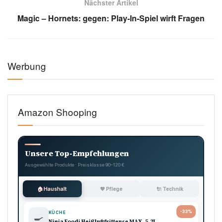
Nächster Artikel
Magic – Hornets: gegen: Play-In-Spiel wirft Fragen
Werbung
Amazon Shooping
Unsere Top-Empfehlungen
Ausgewählte Produkte · Preisklasse 90–120 €
🏠 Haushalt
💖 Pflege
🔌 Technik
-33%
KÜCHE
🍳
Ninja Foodi Heißluftfritteuse MAX, 5,2L