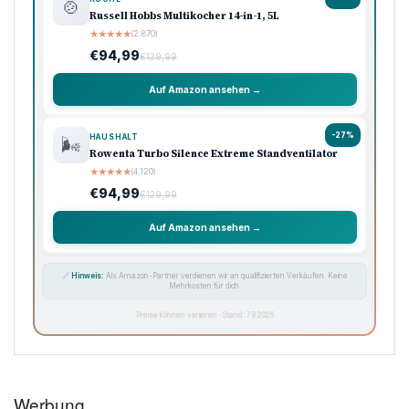
🍲
Russell Hobbs Multikocher 14-in-1, 5L
★
★
★
★
★
(2.870)
€94,99
€139,99
Auf Amazon ansehen →
-27%
HAUSHALT
🌬️
Rowenta Turbo Silence Extreme Standventilator
★
★
★
★
★
(4.120)
€94,99
€129,99
Auf Amazon ansehen →
🔗
Hinweis:
Als Amazon-Partner verdienen wir an qualifizierten Verkäufen. Keine
Mehrkosten für dich.
Preise können variieren · Stand: 7.8.2026
Werbung