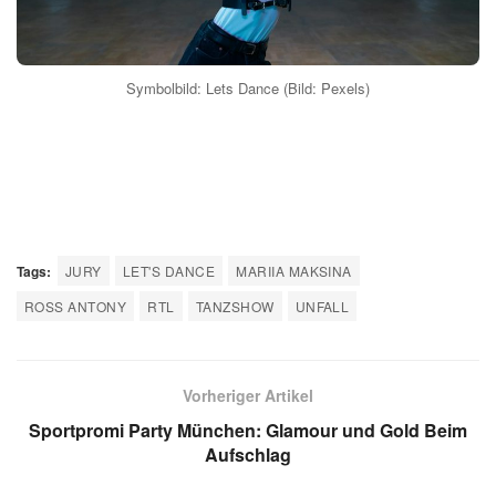
Symbolbild: Lets Dance (Bild: Pexels)
Tags:
JURY
LET'S DANCE
MARIIA MAKSINA
ROSS ANTONY
RTL
TANZSHOW
UNFALL
Vorheriger Artikel
Sportpromi Party München: Glamour und Gold Beim
Aufschlag