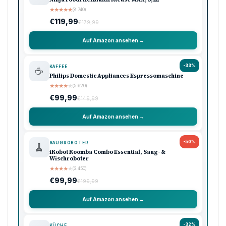
★
★
★
★
★
(8.740)
€119,99
€179,99
Auf Amazon ansehen →
-33%
KAFFEE
☕
Philips Domestic Appliances Espressomaschine
★
★
★
★
★
(5.620)
€99,99
€149,99
Auf Amazon ansehen →
-50%
SAUGROBOTER
🧹
iRobot Roomba Combo Essential, Saug- &
Wischroboter
★
★
★
★
★
(3.450)
€99,99
€199,99
Auf Amazon ansehen →
-32%
KÜCHE