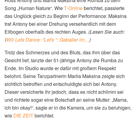
Ross Antony und Mariia Maksina eine Rumba zu dem
Song „Human Nature“. Wie
T-Online
berichtet, passierte
das Unglück gleich zu Beginn der Performance: Maksina
traf Antony bei einer Drehung versehentlich mit dem
Ellbogen oberhalb des rechten Auges.
(Lesen Sie auch:
Willi Lets Dance: "Let's ": Gabalier im…
)
Trotz des Schmerzes und des Bluts, das ihm über das
Gesicht lief, tanzte der 51-jährige Antony die Rumba zu
Ende. Im Studio wurde er dafür mit großem Respekt
belohnt. Seine Tanzpartnerin Mariia Maksina zeigte sich
sichtlich betroffen und entschuldigte sich bei Antony.
Dieser versicherte ihr jedoch, dass es nicht schlimm sei
und richtete sogar eine Botschaft an seine Mutter: „Mama,
ich bin okay!“, sagte er in die Kamera, um sie zu beruhigen,
wie
DIE ZEIT
berichtet.