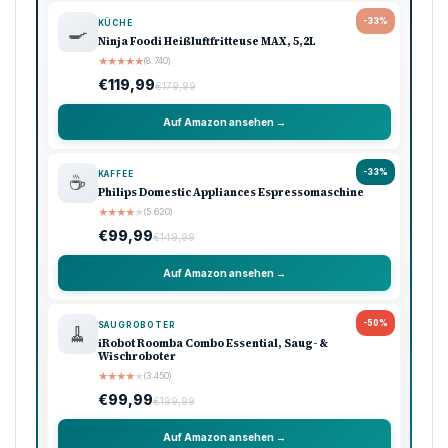
-33%
KÜCHE
🍳
Ninja Foodi Heißluftfritteuse MAX, 5,2L
★
★
★
★
★
(8.740)
€119,99
€179,99
Auf Amazon ansehen →
-33%
KAFFEE
☕
Philips Domestic Appliances Espressomaschine
★
★
★
★
★
(5.620)
€99,99
€149,99
Auf Amazon ansehen →
-50%
SAUGROBOTER
🧹
iRobot Roomba Combo Essential, Saug- &
Wischroboter
★
★
★
★
★
(3.450)
€99,99
€199,99
Auf Amazon ansehen →