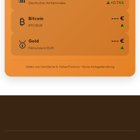
▲ +0.74%
Deutscher Aktienindex
--- €
Bitcoin
₿
▲
BTC/EUR
--- €
Gold
🥇
▲
Feinunze in EUR
Daten von CoinGecko & Yahoo Finance • Keine Anlageberatung