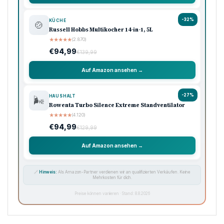
-32%
KÜCHE
🍲
Russell Hobbs Multikocher 14-in-1, 5L
★
★
★
★
★
(2.870)
€94,99
€139,99
Auf Amazon ansehen →
-27%
HAUSHALT
🌬️
Rowenta Turbo Silence Extreme Standventilator
★
★
★
★
★
(4.120)
€94,99
€129,99
Auf Amazon ansehen →
🔗
Hinweis:
Als Amazon-Partner verdienen wir an qualifizierten Verkäufen. Keine
Mehrkosten für dich.
Preise können variieren · Stand: 8.8.2026