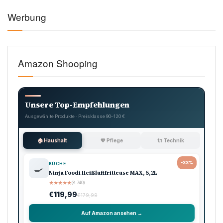
Werbung
Amazon Shooping
Unsere Top-Empfehlungen
Ausgewählte Produkte · Preisklasse 90–120 €
🏠 Haushalt
💖 Pflege
🔌 Technik
-33%
KÜCHE
🍳
Ninja Foodi Heißluftfritteuse MAX, 5,2L
★
★
★
★
★
(8.740)
€119,99
€179,99
Auf Amazon ansehen →