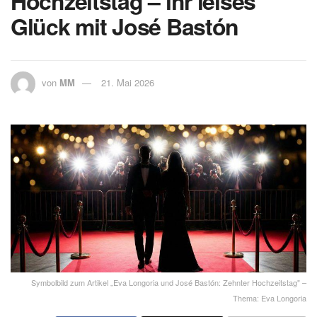
Hochzeitstag – ihr leises
Glück mit José Bastón
von
MM
21. Mai 2026
Symbolbild zum Artikel „Eva Longoria und José Bastón: Zehnter Hochzeitstag" –
Thema: Eva Longoria