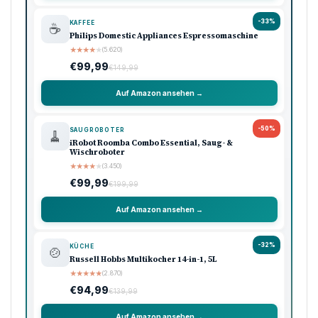
-33%
KAFFEE
☕
Philips Domestic Appliances Espressomaschine
★
★
★
★
★
(5.620)
€99,99
€149,99
Auf Amazon ansehen →
-50%
SAUGROBOTER
🧹
iRobot Roomba Combo Essential, Saug- &
Wischroboter
★
★
★
★
★
(3.450)
€99,99
€199,99
Auf Amazon ansehen →
-32%
KÜCHE
🍲
Russell Hobbs Multikocher 14-in-1, 5L
★
★
★
★
★
(2.870)
€94,99
€139,99
Auf Amazon ansehen →