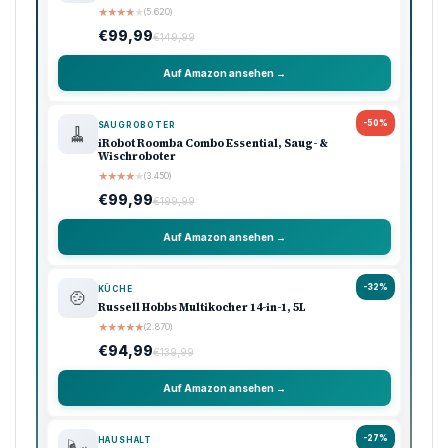
★
★
★
★
★
(5.620)
€99,99
€149,99
Auf Amazon ansehen →
-50%
SAUGROBOTER
🧹
iRobot Roomba Combo Essential, Saug- &
Wischroboter
★
★
★
★
★
(3.450)
€99,99
€199,99
Auf Amazon ansehen →
-32%
KÜCHE
🍲
Russell Hobbs Multikocher 14-in-1, 5L
★
★
★
★
★
(2.870)
€94,99
€139,99
Auf Amazon ansehen →
-27%
HAUSHALT