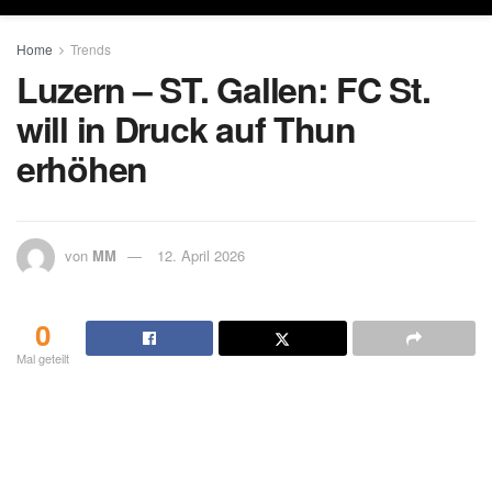
Home
Trends
Luzern – ST. Gallen: FC St.
will in Druck auf Thun
erhöhen
von
MM
12. April 2026
0
Mal geteilt