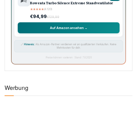
🌬️
Rowenta Turbo Silence Extreme Standventilator
★
★
★
★
★
(4.120)
€94,99
€129,99
Auf Amazon ansehen →
🔗
Hinweis:
Als Amazon-Partner verdienen wir an qualifizierten Verkäufen. Keine
Mehrkosten für dich.
Preise können variieren · Stand: 7.8.2026
Werbung