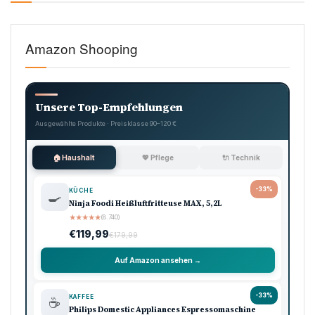
Amazon Shooping
Unsere Top-Empfehlungen
Ausgewählte Produkte · Preisklasse 90–120 €
🏠 Haushalt
💖 Pflege
🔌 Technik
-33%
KÜCHE
🍳
Ninja Foodi Heißluftfritteuse MAX, 5,2L
★
★
★
★
★
(8.740)
€119,99
€179,99
Auf Amazon ansehen →
-33%
KAFFEE
☕
Philips Domestic Appliances Espressomaschine