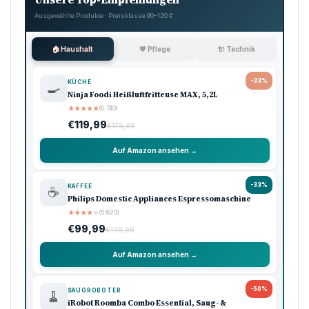
Ausgewählte Produkte · Preisklasse 90–120 €
🏠 Haushalt
💖 Pflege
🔌 Technik
-33%
KÜCHE
🍳
Ninja Foodi Heißluftfritteuse MAX, 5,2L
★
★
★
★
★
(8.740)
€119,99
€179,99
Auf Amazon ansehen →
-33%
KAFFEE
☕
Philips Domestic Appliances Espressomaschine
★
★
★
★
★
(5.620)
€99,99
€149,99
Auf Amazon ansehen →
-50%
SAUGROBOTER
🧹
iRobot Roomba Combo Essential, Saug- &