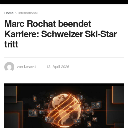
Home
International
Marc Rochat beendet
Karriere: Schweizer Ski-Star
tritt
von
Levent
13. April 2026