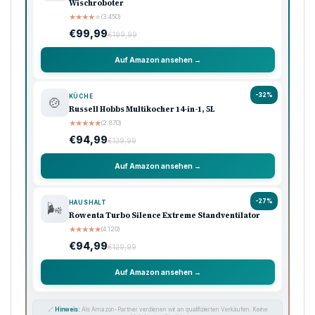
Wischroboter
★
★
★
★
★
(3.450)
€99,99
€199,99
Auf Amazon ansehen →
-32%
KÜCHE
🍲
Russell Hobbs Multikocher 14-in-1, 5L
★
★
★
★
★
(2.870)
€94,99
€139,99
Auf Amazon ansehen →
-27%
HAUSHALT
🌬️
Rowenta Turbo Silence Extreme Standventilator
★
★
★
★
★
(4.120)
€94,99
€129,99
Auf Amazon ansehen →
🔗
Hinweis:
Als Amazon-Partner verdienen wir an qualifizierten Verkäufen. Keine