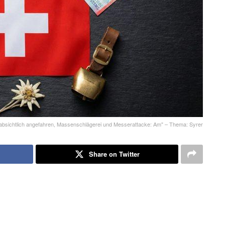
r absichtlich angefahren, Massenschlägerei und Messerattacke: Am" – Thema: Syrer
Share on Twitter