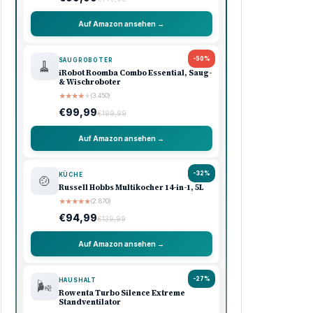
Auf Amazon ansehen →
-50%
SAUGROBOTER
🧹
iRobot Roomba Combo Essential, Saug-
& Wischroboter
★
★
★
★
★
(3.450)
€99,99
€199,99
Auf Amazon ansehen →
-32%
KÜCHE
🍲
Russell Hobbs Multikocher 14-in-1, 5L
★
★
★
★
★
(2.870)
€94,99
€139,99
Auf Amazon ansehen →
-27%
HAUSHALT
🌬️
Rowenta Turbo Silence Extreme
Standventilator