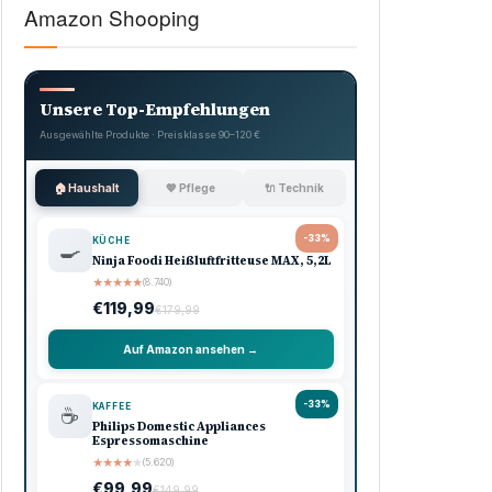
Amazon Shooping
Unsere Top-Empfehlungen
Ausgewählte Produkte · Preisklasse 90–120 €
🏠 Haushalt
💖 Pflege
🔌 Technik
-33%
KÜCHE
🍳
Ninja Foodi Heißluftfritteuse MAX, 5,2L
★
★
★
★
★
(8.740)
€119,99
€179,99
Auf Amazon ansehen →
-33%
KAFFEE
☕
Philips Domestic Appliances
Espressomaschine
★
★
★
★
★
(5.620)
€99,99
€149,99