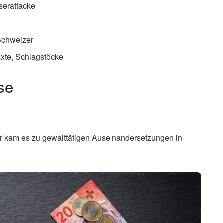
serattacke
Schweizer
xte, Schlagstöcke
se
r kam es zu gewalttätigen Auseinandersetzungen in