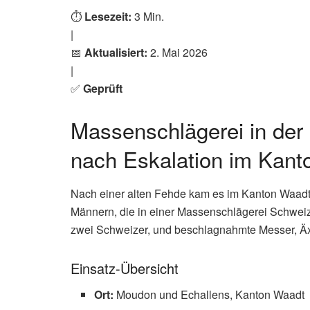
⏱️
Lesezeit:
3 Min.
|
📅
Aktualisiert:
2. Mai 2026
|
✅
Geprüft
Massenschlägerei in der
nach Eskalation im Kant
Nach einer alten Fehde kam es im Kanton Waadt
Männern, die in einer Massenschlägerei Schweiz g
zwei Schweizer, und beschlagnahmte Messer, Äx
Einsatz-Übersicht
Ort:
Moudon und Echallens, Kanton Waadt