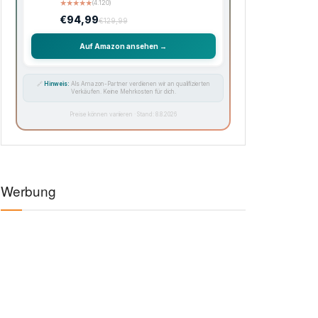
★
★
★
★
★
(4.120)
€94,99
€129,99
Auf Amazon ansehen →
🔗
Hinweis:
Als Amazon-Partner verdienen wir an qualifizierten
Verkäufen. Keine Mehrkosten für dich.
Preise können variieren · Stand: 8.8.2026
Werbung