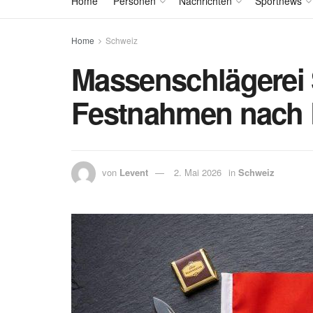
Home
Personen
Nachrichten
Sportnews
Home
Schweiz
Massenschlägerei 
Festnahmen nach 
von
Levent
2. Mai 2026
in
Schweiz