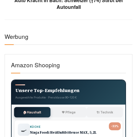
Auto Kracht in Bach: Schweizer (†74) Stirbt bei
Autounfall
Werbung
Amazon Shooping
Unsere Top-Empfehlungen
Ausgewählte Produkte · Preisklasse 90–120 €
🏠 Haushalt
💖 Pflege
🔌 Technik
-33%
KÜCHE
🍳
Ninja Foodi Heißluftfritteuse MAX, 5,2L