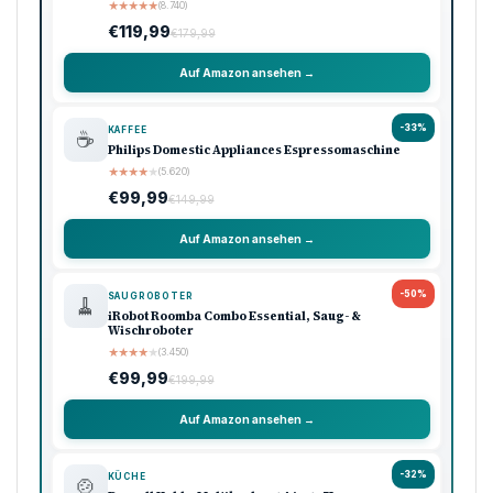
★
★
★
★
★
(8.740)
€119,99
€179,99
Auf Amazon ansehen →
-33%
KAFFEE
☕
Philips Domestic Appliances Espressomaschine
★
★
★
★
★
(5.620)
€99,99
€149,99
Auf Amazon ansehen →
-50%
SAUGROBOTER
🧹
iRobot Roomba Combo Essential, Saug- &
Wischroboter
★
★
★
★
★
(3.450)
€99,99
€199,99
Auf Amazon ansehen →
-32%
KÜCHE
🍲