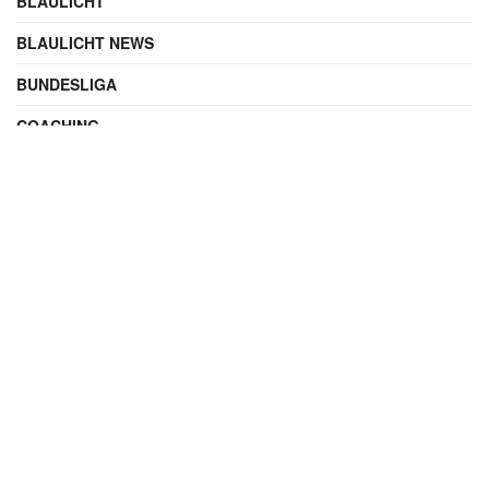
BLAULICHT
BLAULICHT NEWS
BUNDESLIGA
COACHING
DIGITAL
ENTERTAINMENT
FAMILIE
FILME UND SERIEN
FINANZEN
FUSSBALL
INTERNATIONAL
IT & TECHNIK