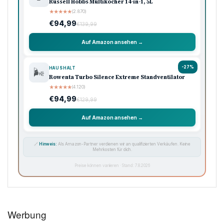
Russell Hobbs Multikocher 14-in-1, 5L
★
★
★
★
★
(2.870)
€94,99
€139,99
Auf Amazon ansehen →
-27%
HAUSHALT
🌬️
Rowenta Turbo Silence Extreme Standventilator
★
★
★
★
★
(4.120)
€94,99
€129,99
Auf Amazon ansehen →
🔗
Hinweis:
Als Amazon-Partner verdienen wir an qualifizierten Verkäufen. Keine
Mehrkosten für dich.
Preise können variieren · Stand: 7.8.2026
Werbung