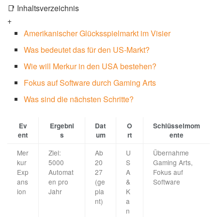
📑 Inhaltsverzeichnis
+
Amerikanischer Glücksspielmarkt im Visier
Was bedeutet das für den US-Markt?
Wie will Merkur in den USA bestehen?
Fokus auf Software durch Gaming Arts
Was sind die nächsten Schritte?
Ev
Ergebni
Dat
O
Schlüsselmom
ent
s
um
rt
ente
Mer
Ziel:
Ab
U
Übernahme
kur
5000
20
S
Gaming Arts,
Exp
Automat
27
A
Fokus auf
ans
en pro
(ge
&
Software
ion
Jahr
pla
K
nt)
a
n