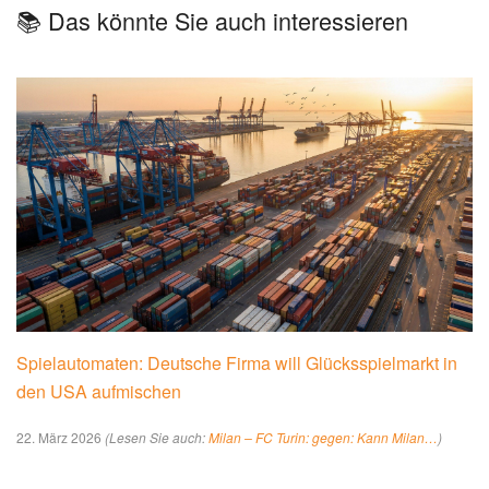
📚 Das könnte Sie auch interessieren
Spielautomaten: Deutsche Firma will Glücksspielmarkt in
den USA aufmischen
22. März 2026
(Lesen Sie auch:
Milan – FC Turin: gegen: Kann Milan…
)