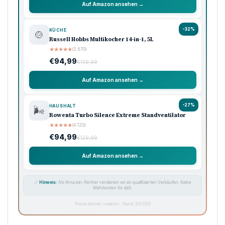
Auf Amazon ansehen →
-32%
KÜCHE
🍲
Russell Hobbs Multikocher 14-in-1, 5L
★
★
★
★
★
(2.870)
€94,99
€139,99
Auf Amazon ansehen →
-27%
HAUSHALT
🌬️
Rowenta Turbo Silence Extreme Standventilator
★
★
★
★
★
(4.120)
€94,99
€129,99
Auf Amazon ansehen →
🔗
Hinweis:
Als Amazon-Partner verdienen wir an qualifizierten Verkäufen. Keine
Mehrkosten für dich.
Preise können variieren · Stand: 8.8.2026