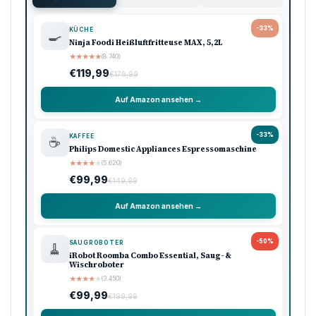
-33%
KÜCHE
🍳
Ninja Foodi Heißluftfritteuse MAX, 5,2L
★
★
★
★
★
(8.740)
€119,99
€179,99
Auf Amazon ansehen →
-33%
KAFFEE
☕
Philips Domestic Appliances Espressomaschine
★
★
★
★
★
(5.620)
€99,99
€149,99
Auf Amazon ansehen →
-50%
SAUGROBOTER
🧹
iRobot Roomba Combo Essential, Saug- &
Wischroboter
★
★
★
★
★
(3.450)
€99,99
€199,99