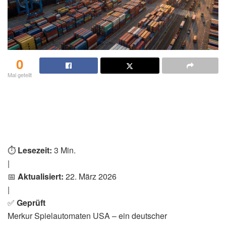
0
Mal geteilt
⏱️
Lesezeit:
3 Min.
|
📅
Aktualisiert:
22. März 2026
|
✅
Geprüft
Merkur Spielautomaten USA – ein deutscher