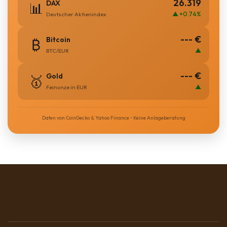
26.319
DAX
📊
▲ +0.74%
Deutscher Aktienindex
--- €
Bitcoin
₿
▲
BTC/EUR
--- €
Gold
🥇
▲
Feinunze in EUR
Daten von CoinGecko & Yahoo Finance • Keine Anlageberatung