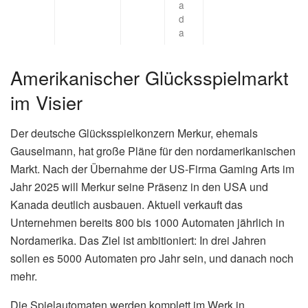
a
d
a
Amerikanischer Glücksspielmarkt
im Visier
Der deutsche Glücksspielkonzern Merkur, ehemals
Gauselmann, hat große Pläne für den nordamerikanischen
Markt. Nach der Übernahme der US-Firma Gaming Arts im
Jahr 2025 will Merkur seine Präsenz in den USA und
Kanada deutlich ausbauen. Aktuell verkauft das
Unternehmen bereits 800 bis 1000 Automaten jährlich in
Nordamerika. Das Ziel ist ambitioniert: In drei Jahren
sollen es 5000 Automaten pro Jahr sein, und danach noch
mehr.
Die Spielautomaten werden komplett im Werk in