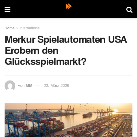
Home
International
Merkur Spielautomaten USA
Erobern den
Glücksspielmarkt?
von
MM
22. März 2026