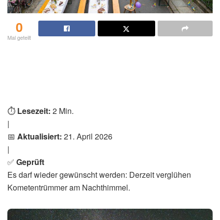
0
Mal geteilt
⏱️
Lesezeit:
2 Min.
|
📅
Aktualisiert:
21. April 2026
|
✅
Geprüft
Es darf wieder gewünscht werden: Derzeit verglühen
Kometentrümmer am Nachthimmel.