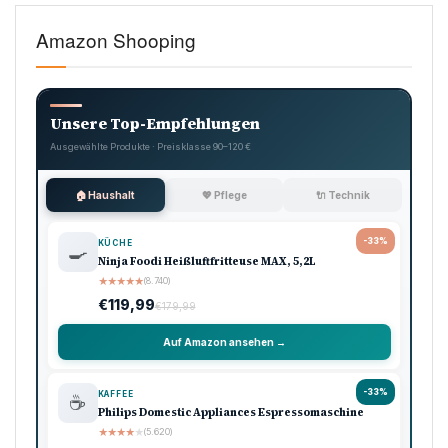
Amazon Shooping
Unsere Top-Empfehlungen
Ausgewählte Produkte · Preisklasse 90–120 €
🏠 Haushalt
💖 Pflege
🔌 Technik
-33%
KÜCHE
🍳
Ninja Foodi Heißluftfritteuse MAX, 5,2L
★
★
★
★
★
(8.740)
€119,99
€179,99
Auf Amazon ansehen →
-33%
KAFFEE
☕
Philips Domestic Appliances Espressomaschine
★
★
★
★
★
(5.620)