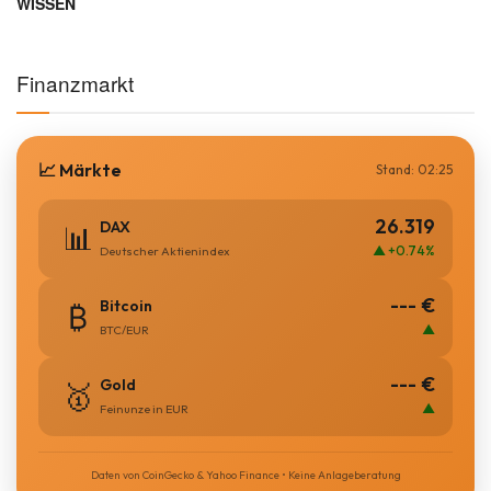
WISSEN
Finanzmarkt
📈 Märkte
Stand: 02:25
26.319
DAX
📊
▲ +0.74%
Deutscher Aktienindex
--- €
Bitcoin
₿
▲
BTC/EUR
--- €
Gold
🥇
▲
Feinunze in EUR
Daten von CoinGecko & Yahoo Finance • Keine Anlageberatung