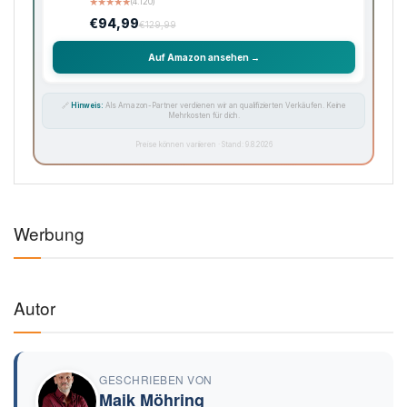
★
★
★
★
★
(4.120)
€94,99
€129,99
Auf Amazon ansehen →
🔗
Hinweis:
Als Amazon-Partner verdienen wir an qualifizierten Verkäufen. Keine
Mehrkosten für dich.
Preise können variieren · Stand: 9.8.2026
Werbung
Autor
GESCHRIEBEN VON
Maik Möhring