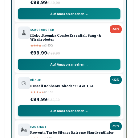
€99,99
€149,99
Auf Amazon ansehen →
-50%
SAUGROBOTER
🧹
iRobot Roomba Combo Essential, Saug- &
Wischroboter
★
★
★
★
★
(3.450)
€99,99
€199,99
Auf Amazon ansehen →
-32%
KÜCHE
🍲
Russell Hobbs Multikocher 14-in-1, 5L
★
★
★
★
★
(2.870)
€94,99
€139,99
Auf Amazon ansehen →
-27%
HAUSHALT
🌬️
Rowenta Turbo Silence Extreme Standventilator