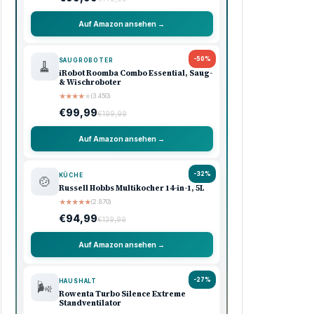
Auf Amazon ansehen →
-50%
SAUGROBOTER
🧹
iRobot Roomba Combo Essential, Saug-
& Wischroboter
★
★
★
★
★
(3.450)
€99,99
€199,99
Auf Amazon ansehen →
-32%
KÜCHE
🍲
Russell Hobbs Multikocher 14-in-1, 5L
★
★
★
★
★
(2.870)
€94,99
€139,99
Auf Amazon ansehen →
-27%
HAUSHALT
🌬️
Rowenta Turbo Silence Extreme
Standventilator