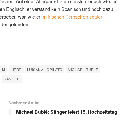
hen. Auf einer Afterparty trafen sie sich jedoch wieder.
kein Englisch, er verstand kein Spanisch und noch dazu
vergeben war, wie er
im irischen Fernsehen später
nder gefunden.
ÄUM
LIEBE
LUISANA LOPILATO
MICHAEL BUBLÉ
SÄNGER
Nächster Artikel
Michael Bublé: Sänger feiert 15. Hochzeitstag