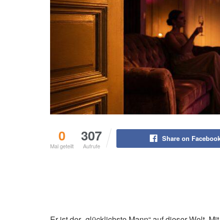
0
307
Share on Faceboo
Mal geteilt
Aufrufe
Er ist der „glücklichste Mann“ auf dieser Welt. M