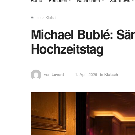
Home
Personen
Nachrichten
Sportnews
Home
Klatsch
Michael Bublé: Säng
Hochzeitstag
von
Levent
1. April 2026
in
Klatsch