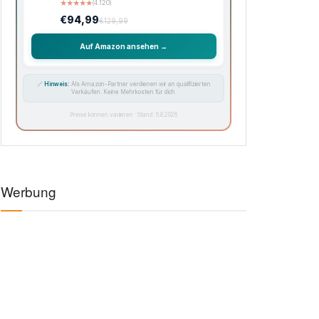
★
★
★
★
★
(4.120)
€94,99
€129,99
Auf Amazon ansehen →
🔗
Hinweis:
Als Amazon-Partner verdienen wir an qualifizierten
Verkäufen. Keine Mehrkosten für dich.
Preise können variieren · Stand: 6.8.2026
Werbung