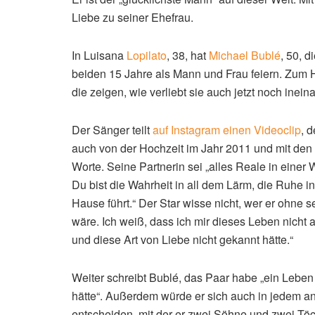
Liebe zu seiner Ehefrau.
In Luisana
Lopilato
, 38, hat
Michael Bublé
, 50, 
beiden 15 Jahre als Mann und Frau feiern. Zum 
die zeigen, wie verliebt sie auch jetzt noch inein
Der Sänger teilt
auf Instagram einen Videoclip
, 
auch von der Hochzeit im Jahr 2011 und mit de
Worte. Seine Partnerin sei „alles Reale in einer
Du bist die Wahrheit in all dem Lärm, die Ruhe 
Hause führt.“ Der Star wisse nicht, wer er ohne s
wäre. Ich weiß, dass ich mir dieses Leben nicht a
und diese Art von Liebe nicht gekannt hätte.“
Weiter schreibt Bublé, das Paar habe „ein Leben g
hätte“. Außerdem würde er sich auch in jedem a
entscheiden, mit der er zwei Söhne und zwei Töc