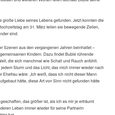
die große Liebe seines Lebens gefunden. Jetzt konnten die
Hochzeitstag am 31. März teilen sie bewegende Zeilen,
ander sind.
der Szenen aus den vergangenen Jahren beinhaltet –
n gemeinsamen Kindern. Dazu findet Bublé rührende
 Welt, die sich manchmal wie Schall und Rauch anfühlt.
in jedem Sturm und das Licht, das mich immer wieder nach
ei Ehefrau wäre: „Ich weiß, dass ich nicht dieser Mann
ufgebaut hätte, diese Art von Sinn nicht gefunden hätte
eschaffen, das größer ist, als ich es mir je erträumt
nderen Leben immer wieder für seine Partnerin
hter hat.