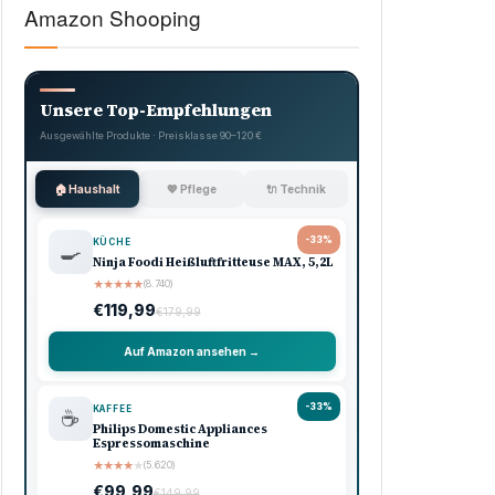
Amazon Shooping
Unsere Top-Empfehlungen
Ausgewählte Produkte · Preisklasse 90–120 €
🏠 Haushalt
💖 Pflege
🔌 Technik
-33%
KÜCHE
🍳
Ninja Foodi Heißluftfritteuse MAX, 5,2L
★
★
★
★
★
(8.740)
€119,99
€179,99
Auf Amazon ansehen →
-33%
KAFFEE
☕
Philips Domestic Appliances
Espressomaschine
★
★
★
★
★
(5.620)
€99,99
€149,99