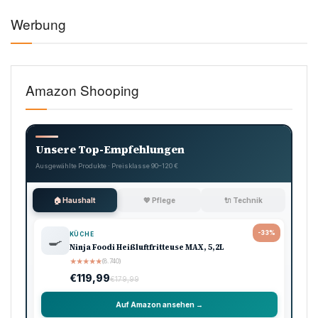
Werbung
Amazon Shooping
Unsere Top-Empfehlungen
Ausgewählte Produkte · Preisklasse 90–120 €
🏠 Haushalt
💖 Pflege
🔌 Technik
-33%
KÜCHE
🍳
Ninja Foodi Heißluftfritteuse MAX, 5,2L
★
★
★
★
★
(8.740)
€119,99
€179,99
Auf Amazon ansehen →