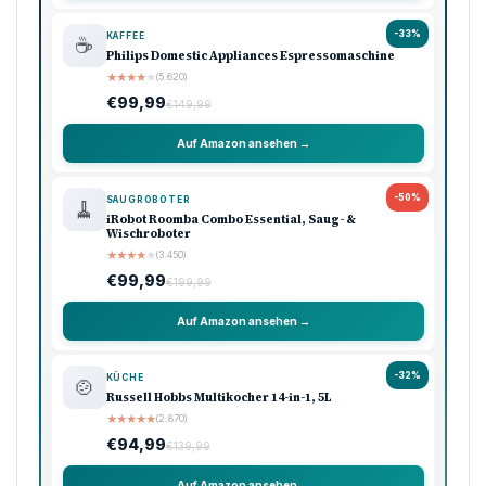
-33%
KAFFEE
☕
Philips Domestic Appliances Espressomaschine
★
★
★
★
★
(5.620)
€99,99
€149,99
Auf Amazon ansehen →
-50%
SAUGROBOTER
🧹
iRobot Roomba Combo Essential, Saug- &
Wischroboter
★
★
★
★
★
(3.450)
€99,99
€199,99
Auf Amazon ansehen →
-32%
KÜCHE
🍲
Russell Hobbs Multikocher 14-in-1, 5L
★
★
★
★
★
(2.870)
€94,99
€139,99
Auf Amazon ansehen →