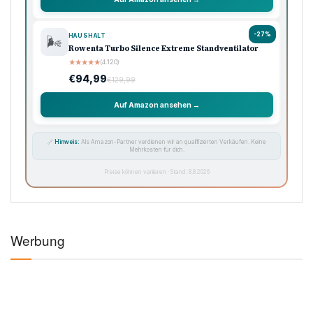
-27%
HAUSHALT
🌬️
Rowenta Turbo Silence Extreme Standventilator
★
★
★
★
★
(4.120)
€94,99
€129,99
Auf Amazon ansehen →
🔗
Hinweis:
Als Amazon-Partner verdienen wir an qualifizierten Verkäufen. Keine
Mehrkosten für dich.
Preise können variieren · Stand: 8.8.2026
Werbung