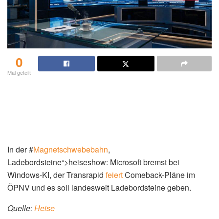
0
Mal geteilt
In der #
Magnetschwebebahn
,
Ladebordsteine“>heiseshow: Microsoft bremst bei
Windows-KI, der Transrapid
feiert
Comeback-Pläne im
ÖPNV und es soll landesweit Ladebordsteine geben.
Quelle:
Heise