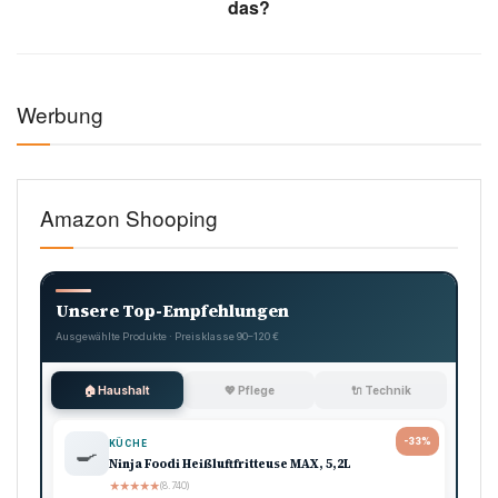
das?
Werbung
Amazon Shooping
Unsere Top-Empfehlungen
Ausgewählte Produkte · Preisklasse 90–120 €
🏠 Haushalt
💖 Pflege
🔌 Technik
-33%
KÜCHE
🍳
Ninja Foodi Heißluftfritteuse MAX, 5,2L
★
★
★
★
★
(8.740)