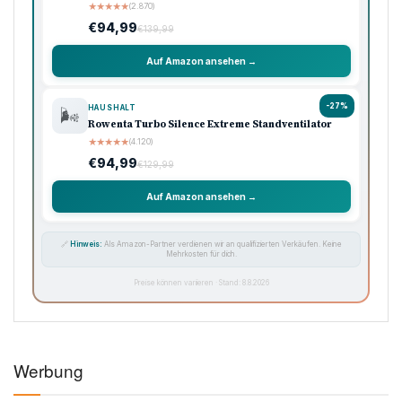
★
★
★
★
★
(2.870)
€94,99
€139,99
Auf Amazon ansehen →
-27%
HAUSHALT
🌬️
Rowenta Turbo Silence Extreme Standventilator
★
★
★
★
★
(4.120)
€94,99
€129,99
Auf Amazon ansehen →
🔗
Hinweis:
Als Amazon-Partner verdienen wir an qualifizierten Verkäufen. Keine
Mehrkosten für dich.
Preise können variieren · Stand: 8.8.2026
Werbung