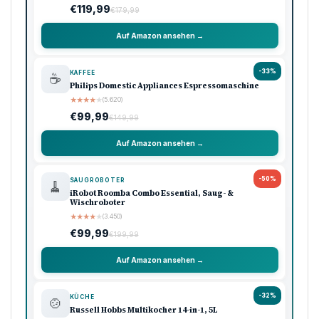
€119,99
€179,99
Auf Amazon ansehen →
-33%
KAFFEE
☕
Philips Domestic Appliances Espressomaschine
★
★
★
★
★
(5.620)
€99,99
€149,99
Auf Amazon ansehen →
-50%
SAUGROBOTER
🧹
iRobot Roomba Combo Essential, Saug- &
Wischroboter
★
★
★
★
★
(3.450)
€99,99
€199,99
Auf Amazon ansehen →
-32%
KÜCHE
🍲
Russell Hobbs Multikocher 14-in-1, 5L