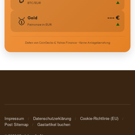
▲
BTC/EUR
--- €
Gold
🥇
▲
Feinunze in EUR
Daten von CoinGecko & Yahoo Finance • Keine Anlageberatung
Impressum
Datenschutzerklärung
Cookie-Richtlinie (EU)
Post Sitemap
Gastartikel buchen