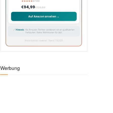
★
★
★
★
★
(4.120)
€94,99
€129,99
Auf Amazon ansehen →
🔗
Hinweis:
Als Amazon-Partner verdienen wir an qualifizierten
Verkäufen. Keine Mehrkosten für dich.
Preise können variieren · Stand: 7.8.2026
Werbung