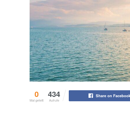
0
434
Share on Faceboo
Mal geteilt
Aufrufe