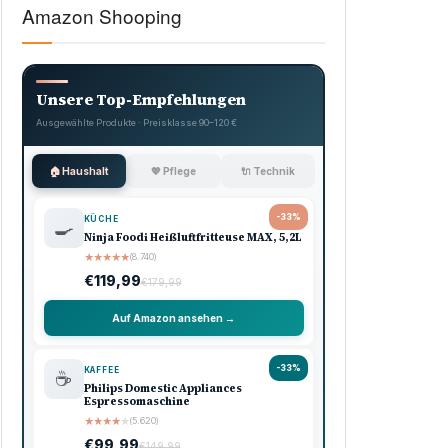
Amazon Shooping
Unsere Top-Empfehlungen
Ausgewählte Produkte · Preisklasse 90–120 €
🏠 Haushalt
💖 Pflege
🔌 Technik
-33%
KÜCHE
🍳
Ninja Foodi Heißluftfritteuse MAX, 5,2L
★
★
★
★
★
(8.740)
€119,99
€179,99
Auf Amazon ansehen →
-33%
KAFFEE
☕
Philips Domestic Appliances
Espressomaschine
★
★
★
★
★
(5.620)
€99,99
€149,99