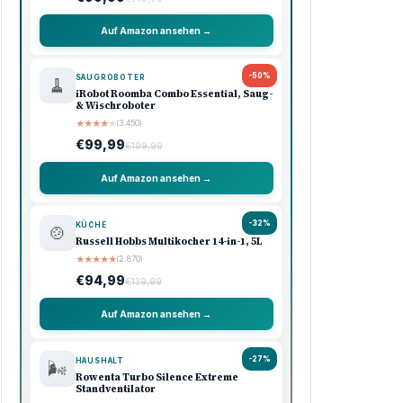
Auf Amazon ansehen →
-50%
SAUGROBOTER
🧹
iRobot Roomba Combo Essential, Saug-
& Wischroboter
★
★
★
★
★
(3.450)
€99,99
€199,99
Auf Amazon ansehen →
-32%
KÜCHE
🍲
Russell Hobbs Multikocher 14-in-1, 5L
★
★
★
★
★
(2.870)
€94,99
€139,99
Auf Amazon ansehen →
-27%
HAUSHALT
🌬️
Rowenta Turbo Silence Extreme
Standventilator