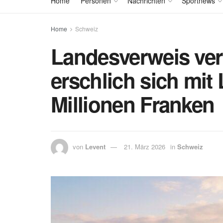
Home
Personen
Nachrichten
Sportnews
Home
Schweiz
Landesverweis ver
erschlich sich mi
Millionen Franken
von
Levent
21. März 2026
in
Schweiz