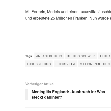
Mit Ferraris, Models und einer Luxusvilla täuscht
und erbeutete 25 Millionen Franken. Nun wurde er
Tags:
ANLAGEBETRUG
BETRUG SCHWEIZ
FERRA
LUXUSBETRUG
LUXUSVILLA
MILLIONENBETRUG
Vorheriger Artikel
Meningitis England: -Ausbruch in: Was
steckt dahinter?