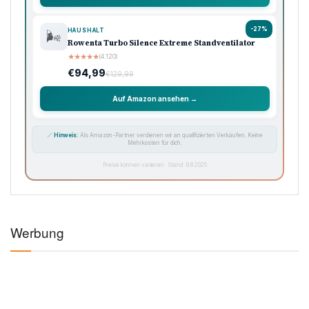
-27%
HAUSHALT
🌬️
Rowenta Turbo Silence Extreme Standventilator
★
★
★
★
★
(4.120)
€94,99
€129,99
Auf Amazon ansehen →
🔗
Hinweis:
Als Amazon-Partner verdienen wir an qualifizierten Verkäufen. Keine
Mehrkosten für dich.
Preise können variieren · Stand: 8.8.2026
Werbung