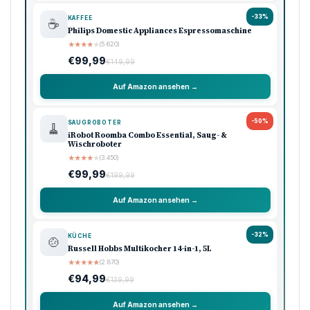
-33%
KAFFEE
☕
Philips Domestic Appliances Espressomaschine
★
★
★
★
★
(5.620)
€99,99
€149,99
Auf Amazon ansehen →
-50%
SAUGROBOTER
🧹
iRobot Roomba Combo Essential, Saug- &
Wischroboter
★
★
★
★
★
(3.450)
€99,99
€199,99
Auf Amazon ansehen →
-32%
KÜCHE
🍲
Russell Hobbs Multikocher 14-in-1, 5L
★
★
★
★
★
(2.870)
€94,99
€139,99
Auf Amazon ansehen →