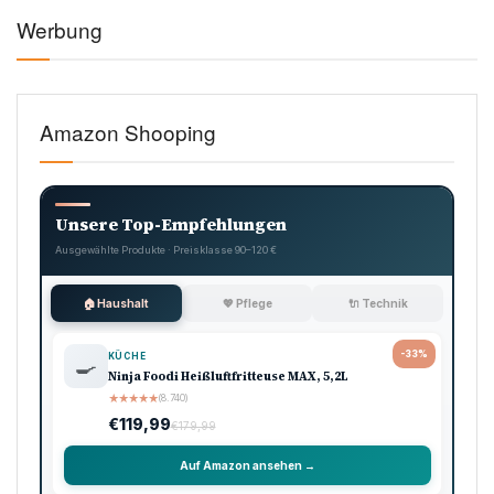
Werbung
Amazon Shooping
Unsere Top-Empfehlungen
Ausgewählte Produkte · Preisklasse 90–120 €
🏠 Haushalt
💖 Pflege
🔌 Technik
-33%
KÜCHE
🍳
Ninja Foodi Heißluftfritteuse MAX, 5,2L
★
★
★
★
★
(8.740)
€119,99
€179,99
Auf Amazon ansehen →