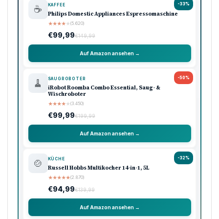
-33%
KAFFEE
☕
Philips Domestic Appliances Espressomaschine
★
★
★
★
★
(5.620)
€99,99
€149,99
Auf Amazon ansehen →
-50%
SAUGROBOTER
🧹
iRobot Roomba Combo Essential, Saug- &
Wischroboter
★
★
★
★
★
(3.450)
€99,99
€199,99
Auf Amazon ansehen →
-32%
KÜCHE
🍲
Russell Hobbs Multikocher 14-in-1, 5L
★
★
★
★
★
(2.870)
€94,99
€139,99
Auf Amazon ansehen →