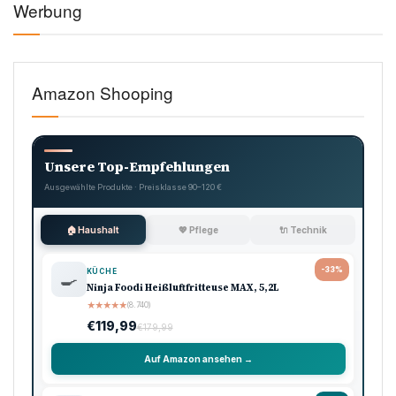
Werbung
Amazon Shooping
Unsere Top-Empfehlungen
Ausgewählte Produkte · Preisklasse 90–120 €
🏠 Haushalt
💖 Pflege
🔌 Technik
-33%
KÜCHE
🍳
Ninja Foodi Heißluftfritteuse MAX, 5,2L
★
★
★
★
★
(8.740)
€119,99
€179,99
Auf Amazon ansehen →