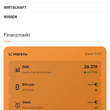
WIRTSCHAFT
WISSEN
Finanzmarkt
📈 Märkte
Stand: 17:20
26.319
DAX
📊
▲ +0.74%
Deutscher Aktienindex
--- €
Bitcoin
₿
▲
BTC/EUR
--- €
Gold
🥇
▲
Feinunze in EUR