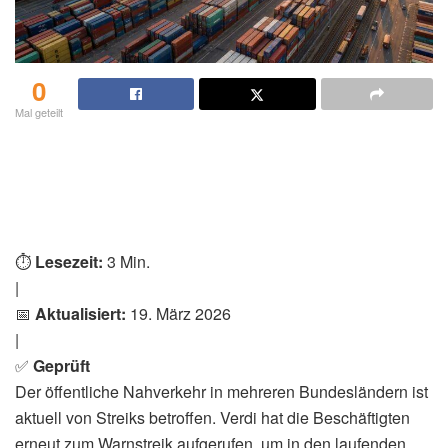
0
Mal geteilt
⏱️
Lesezeit:
3 Min.
|
📅
Aktualisiert:
19. März 2026
|
✅
Geprüft
Der öffentliche Nahverkehr in mehreren Bundesländern ist
aktuell von Streiks betroffen. Verdi hat die Beschäftigten
erneut zum Warnstreik aufgerufen, um in den laufenden