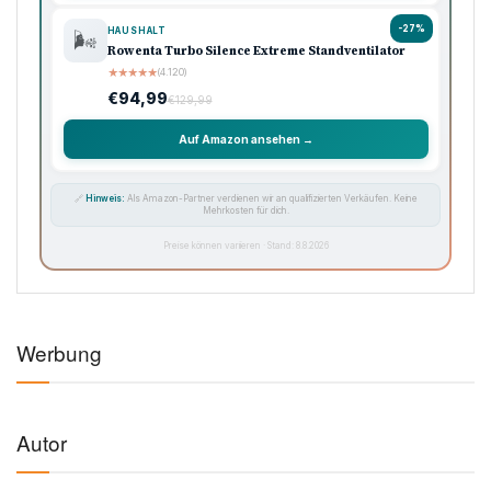
-27%
HAUSHALT
🌬️
Rowenta Turbo Silence Extreme Standventilator
★
★
★
★
★
(4.120)
€94,99
€129,99
Auf Amazon ansehen →
🔗
Hinweis:
Als Amazon-Partner verdienen wir an qualifizierten Verkäufen. Keine
Mehrkosten für dich.
Preise können variieren · Stand: 8.8.2026
Werbung
Autor