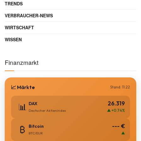
TRENDS
VERBRAUCHER-NEWS
WIRTSCHAFT
WISSEN
Finanzmarkt
📈 Märkte
Stand: 11:22
26.319
DAX
📊
▲ +0.74%
Deutscher Aktienindex
--- €
Bitcoin
₿
▲
BTC/EUR