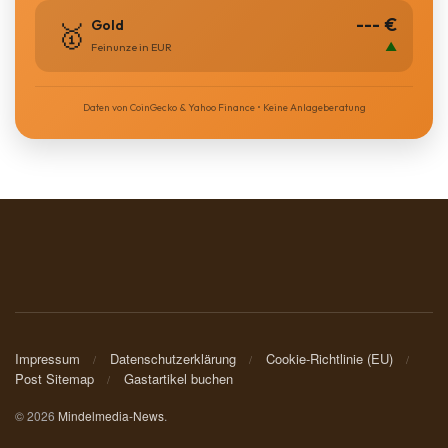
--- €
Gold
🥇
▲
Feinunze in EUR
Daten von CoinGecko & Yahoo Finance • Keine Anlageberatung
Impressum
Datenschutzerklärung
Cookie-Richtlinie (EU)
Post Sitemap
Gastartikel buchen
© 2026
Mindelmedia-News
.