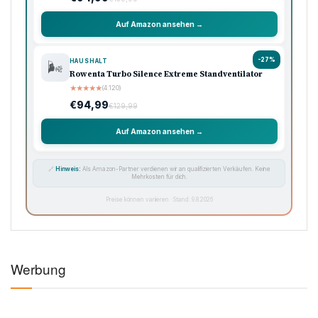
Auf Amazon ansehen →
-27%
HAUSHALT
🌬️
Rowenta Turbo Silence Extreme Standventilator
★
★
★
★
★
(4.120)
€94,99
€129,99
Auf Amazon ansehen →
🔗
Hinweis:
Als Amazon-Partner verdienen wir an qualifizierten Verkäufen. Keine
Mehrkosten für dich.
Preise können variieren · Stand: 9.8.2026
Werbung