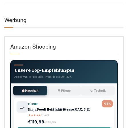
Werbung
Amazon Shooping
Unsere Top-Empfehlungen
Ausgewählte Produkte · Preisklasse 90–120 €
🏠 Haushalt
💖 Pflege
🔌 Technik
-33%
KÜCHE
🍳
Ninja Foodi Heißluftfritteuse MAX, 5,2L
★
★
★
★
★
(8.740)
€119,99
€179,99