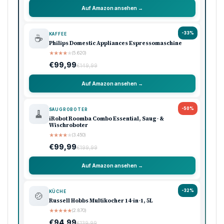
Auf Amazon ansehen →
-33%
KAFFEE
☕
Philips Domestic Appliances Espressomaschine
★
★
★
★
★
(5.620)
€99,99
€149,99
Auf Amazon ansehen →
-50%
SAUGROBOTER
🧹
iRobot Roomba Combo Essential, Saug- &
Wischroboter
★
★
★
★
★
(3.450)
€99,99
€199,99
Auf Amazon ansehen →
-32%
KÜCHE
🍲
Russell Hobbs Multikocher 14-in-1, 5L
★
★
★
★
★
(2.870)
€94,99
€139,99