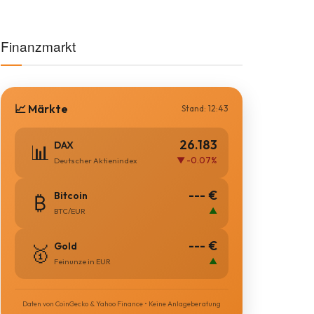
Finanzmarkt
📈 Märkte
Stand: 12:43
26.183
DAX
📊
▼ -0.07%
Deutscher Aktienindex
--- €
Bitcoin
₿
▲
BTC/EUR
--- €
Gold
🥇
▲
Feinunze in EUR
Daten von CoinGecko & Yahoo Finance • Keine Anlageberatung