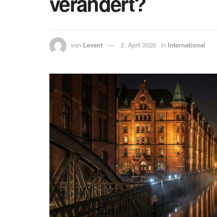
verändert?
von
Levent
2. April 2026
in
International