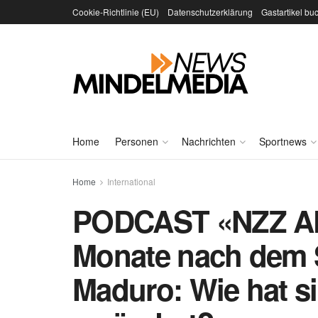
Cookie-Richtlinie (EU)
Datenschutzerklärung
Gastartikel bu
Home
Personen
Nachrichten
Sportnews
Home
International
PODCAST «NZZ AK
Monate nach dem S
Maduro: Wie hat s