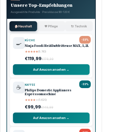
Unsere Top-Empfehlungen
Ausgewählte Produkte · Preisklasse 90–120 €
🏠 Haushalt
💖 Pflege
🔌 Technik
-33%
KÜCHE
🍳
Ninja Foodi Heißluftfritteuse MAX, 5,2L
★
★
★
★
★
(8.740)
€119,99
€179,99
Auf Amazon ansehen →
-33%
KAFFEE
☕
Philips Domestic Appliances
Espressomaschine
★
★
★
★
★
(5.620)
€99,99
€149,99
Auf Amazon ansehen →