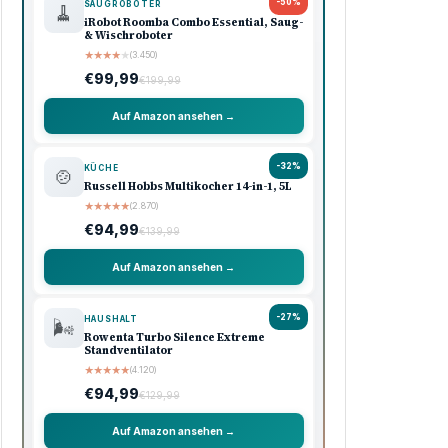
-50%
SAUGROBOTER
🧹
iRobot Roomba Combo Essential, Saug-
& Wischroboter
★
★
★
★
★
(3.450)
€99,99
€199,99
Auf Amazon ansehen →
-32%
KÜCHE
🍲
Russell Hobbs Multikocher 14-in-1, 5L
★
★
★
★
★
(2.870)
€94,99
€139,99
Auf Amazon ansehen →
-27%
HAUSHALT
🌬️
Rowenta Turbo Silence Extreme
Standventilator
★
★
★
★
★
(4.120)
€94,99
€129,99
Auf Amazon ansehen →