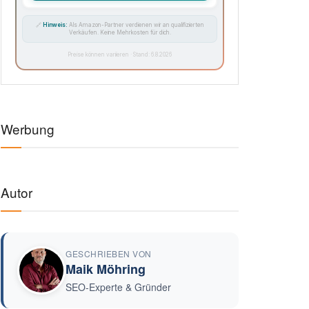
🔗
Hinweis:
Als Amazon-Partner verdienen wir an qualifizierten
Verkäufen. Keine Mehrkosten für dich.
Preise können variieren · Stand: 6.8.2026
Werbung
Autor
GESCHRIEBEN VON
Maik Möhring
SEO-Experte & Gründer