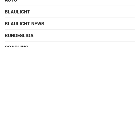
BLAULICHT
BLAULICHT NEWS
BUNDESLIGA
COACHING
DIGITAL
ENTERTAINMENT
FAMILIE
FILME UND SERIEN
FINANZEN
FUSSBALL
INTERNATIONAL