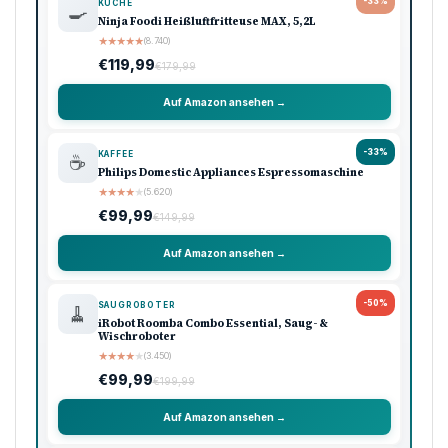
-33%
KÜCHE
🍳
Ninja Foodi Heißluftfritteuse MAX, 5,2L
★
★
★
★
★
(8.740)
€119,99
€179,99
Auf Amazon ansehen →
-33%
KAFFEE
☕
Philips Domestic Appliances Espressomaschine
★
★
★
★
★
(5.620)
€99,99
€149,99
Auf Amazon ansehen →
-50%
SAUGROBOTER
🧹
iRobot Roomba Combo Essential, Saug- &
Wischroboter
★
★
★
★
★
(3.450)
€99,99
€199,99
Auf Amazon ansehen →