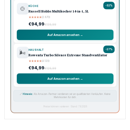
-32%
KÜCHE
🍲
Russell Hobbs Multikocher 14-in-1, 5L
★
★
★
★
★
(2.870)
€94,99
€139,99
Auf Amazon ansehen →
-27%
HAUSHALT
🌬️
Rowenta Turbo Silence Extreme Standventilator
★
★
★
★
★
(4.120)
€94,99
€129,99
Auf Amazon ansehen →
🔗
Hinweis:
Als Amazon-Partner verdienen wir an qualifizierten Verkäufen. Keine
Mehrkosten für dich.
Preise können variieren · Stand: 7.8.2026