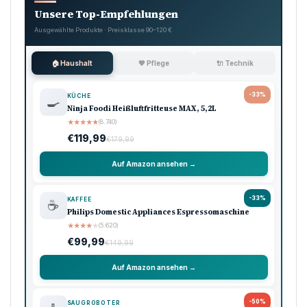
Unsere Top-Empfehlungen
Ausgewählte Produkte · Preisklasse 90–120 €
🏠 Haushalt
💖 Pflege
🔌 Technik
-33%
KÜCHE
🍳
Ninja Foodi Heißluftfritteuse MAX, 5,2L
★
★
★
★
★
(8.740)
€119,99
€179,99
Auf Amazon ansehen →
-33%
KAFFEE
☕
Philips Domestic Appliances Espressomaschine
★
★
★
★
★
(5.620)
€99,99
€149,99
Auf Amazon ansehen →
-50%
SAUGROBOTER