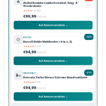
🧹
iRobot Roomba Combo Essential, Saug- &
Wischroboter
★
★
★
★
★
(3.450)
€99,99
€199,99
Auf Amazon ansehen →
-32%
KÜCHE
🍲
Russell Hobbs Multikocher 14-in-1, 5L
★
★
★
★
★
(2.870)
€94,99
€139,99
Auf Amazon ansehen →
-27%
HAUSHALT
🌬️
Rowenta Turbo Silence Extreme Standventilator
★
★
★
★
★
(4.120)
€94,99
€129,99
Auf Amazon ansehen →