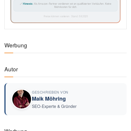
🔗
Hinweis:
Als Amazon-Partner verdienen wir an qualifizierten Verkäufen. Keine
Mehrkosten für dich.
Preise können variieren · Stand: 6.8.2026
Werbung
Autor
GESCHRIEBEN VON
Maik Möhring
SEO-Experte & Gründer
Werbung