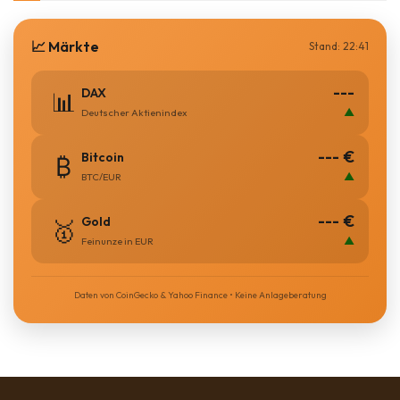
📈 Märkte
Stand: 22:41
---
DAX
📊
▲
Deutscher Aktienindex
--- €
Bitcoin
₿
▲
BTC/EUR
--- €
Gold
🥇
▲
Feinunze in EUR
Daten von CoinGecko & Yahoo Finance • Keine Anlageberatung