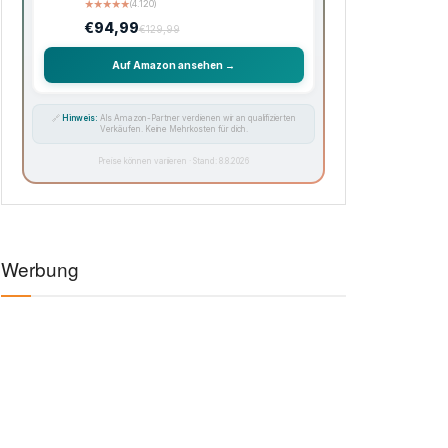
★
★
★
★
★
(4.120)
€94,99
€129,99
Auf Amazon ansehen →
🔗
Hinweis:
Als Amazon-Partner verdienen wir an qualifizierten
Verkäufen. Keine Mehrkosten für dich.
Preise können variieren · Stand: 8.8.2026
Werbung