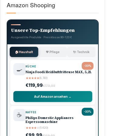
Amazon Shooping
Unsere Top-Empfehlungen
Ausgewählte Produkte · Preisklasse 90–120 €
🏠 Haushalt
💖 Pflege
🔌 Technik
-33%
KÜCHE
🍳
Ninja Foodi Heißluftfritteuse MAX, 5,2L
★
★
★
★
★
(8.740)
€119,99
€179,99
Auf Amazon ansehen →
-33%
KAFFEE
☕
Philips Domestic Appliances
Espressomaschine
★
★
★
★
★
(5.620)
€99,99
€149,99