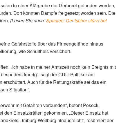
r seien in einer Klärgrube der Gerberei gefunden worden,
rden. Dort könnten Dämpfe freigesetzt worden sein. Die
ären.
(Lesen Sie auch:
Spanien: Deutscher stürzt bei
 keine Gefahrstoffe über das Firmengelände hinaus
ölkerung, wie Schultheis versichert.
ffen: „Ich habe in meiner Amtszeit noch kein Ereignis mit
z besonders traurig“, sagt der CDU-Politiker am
rschüttert. Auch für die Rettungskräfte sei das ein
sen Situation“.
Feuerwehr mit Gefahren verbunden“, betont Poseck.
ei den Einsatzkräften gekommen. „Dieser Einsatz hat
andkreis Limburg-Weilburg hinausreicht“, resümiert der