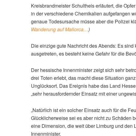
Kreisbrandmeister Schultheis erläutert, die Opfe
in der verschiedene Chemikalien aufgefangen wü
genaue Todesursache müsse aber die Polizei kl
Wanderung auf Mallorca…
)
Die einzige gute Nachricht des Abends: Es sind
ausgetreten, es besteht keine Gefahr für die Bev
Der hessische Innenminister zeigt sich sehr betro
drei Toten erlebt, das macht diese Situation gan
Unglücksort. Das Ereignis habe das Land Hessen e
„sehr herausfordernder Einsatz mit einer ungewis
„Natürlich ist ein solcher Einsatz auch für die 
Glücklicherweise sei es aber nicht zu Schäden b
eine Dimension, die weit über Limburg und den L
Innenminister.