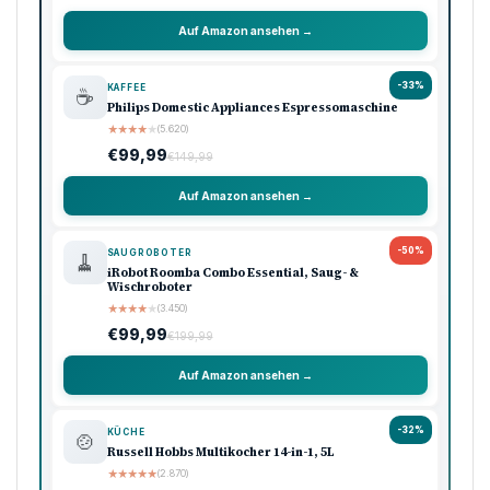
Auf Amazon ansehen →
-33%
KAFFEE
☕
Philips Domestic Appliances Espressomaschine
★
★
★
★
★
(5.620)
€99,99
€149,99
Auf Amazon ansehen →
-50%
SAUGROBOTER
🧹
iRobot Roomba Combo Essential, Saug- &
Wischroboter
★
★
★
★
★
(3.450)
€99,99
€199,99
Auf Amazon ansehen →
-32%
KÜCHE
🍲
Russell Hobbs Multikocher 14-in-1, 5L
★
★
★
★
★
(2.870)