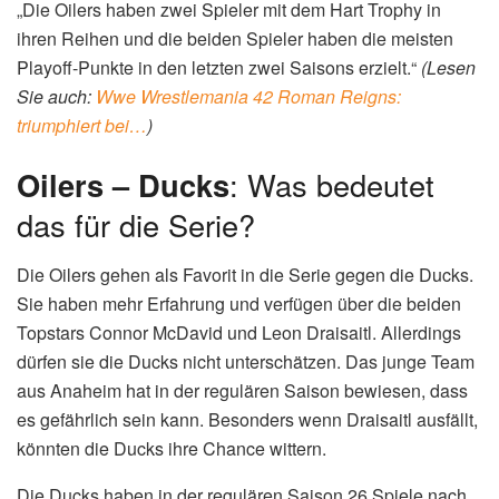
„Die Oilers haben zwei Spieler mit dem Hart Trophy in
ihren Reihen und die beiden Spieler haben die meisten
Playoff-Punkte in den letzten zwei Saisons erzielt.“
(Lesen
Sie auch:
Wwe Wrestlemania 42 Roman Reigns:
triumphiert bei…
)
Oilers – Ducks
: Was bedeutet
das für die Serie?
Die Oilers gehen als Favorit in die Serie gegen die Ducks.
Sie haben mehr Erfahrung und verfügen über die beiden
Topstars Connor McDavid und Leon Draisaitl. Allerdings
dürfen sie die Ducks nicht unterschätzen. Das junge Team
aus Anaheim hat in der regulären Saison bewiesen, dass
es gefährlich sein kann. Besonders wenn Draisaitl ausfällt,
könnten die Ducks ihre Chance wittern.
Die Ducks haben in der regulären Saison 26 Spiele nach