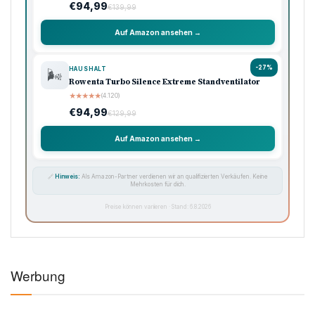
€94,99
€139,99
Auf Amazon ansehen →
-27%
HAUSHALT
🌬️
Rowenta Turbo Silence Extreme Standventilator
★
★
★
★
★
(4.120)
€94,99
€129,99
Auf Amazon ansehen →
🔗
Hinweis:
Als Amazon-Partner verdienen wir an qualifizierten Verkäufen. Keine
Mehrkosten für dich.
Preise können variieren · Stand: 6.8.2026
Werbung