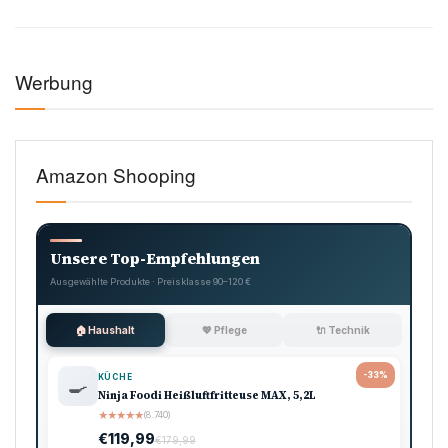
Werbung
Amazon Shooping
Unsere Top-Empfehlungen
Ausgewählte Produkte · Preisklasse 90–120 €
🏠 Haushalt
💖 Pflege
🔌 Technik
-33%
KÜCHE
🍳
Ninja Foodi Heißluftfritteuse MAX, 5,2L
★
★
★
★
★
(8.740)
€119,99
€179,99