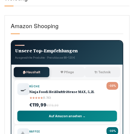
Amazon Shooping
Unsere Top-Empfehlungen
Ausgewählte Produkte · Preisklasse 90–120 €
🏠 Haushalt
💖 Pflege
🔌 Technik
-33%
KÜCHE
🍳
Ninja Foodi Heißluftfritteuse MAX, 5,2L
★
★
★
★
★
(8.740)
€119,99
€179,99
Auf Amazon ansehen →
-33%
KAFFEE