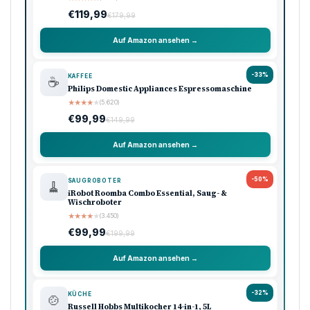
€119,99
€179,99
Auf Amazon ansehen →
-33%
KAFFEE
☕
Philips Domestic Appliances Espressomaschine
★
★
★
★
★
(5.620)
€99,99
€149,99
Auf Amazon ansehen →
-50%
SAUGROBOTER
🧹
iRobot Roomba Combo Essential, Saug- &
Wischroboter
★
★
★
★
★
(3.450)
€99,99
€199,99
Auf Amazon ansehen →
-32%
KÜCHE
🍲
Russell Hobbs Multikocher 14-in-1, 5L