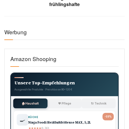
frühlingshafte
Werbung
Amazon Shooping
Unsere Top-Empfehlungen
Ausgewählte Produkte · Preisklasse 90–120 €
🏠 Haushalt
💖 Pflege
🔌 Technik
-33%
KÜCHE
🍳
Ninja Foodi Heißluftfritteuse MAX, 5,2L
★
★
★
★
★
(8.740)