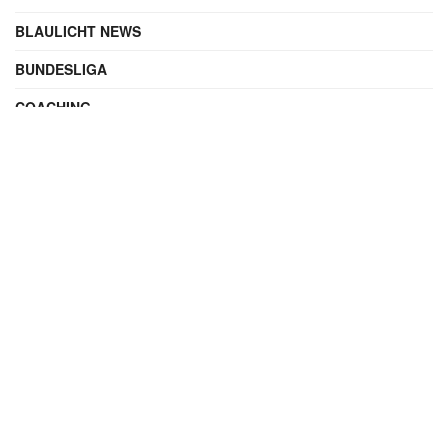
BLAULICHT NEWS
BUNDESLIGA
COACHING
DIGITAL
ENTERTAINMENT
FAMILIE
FILME UND SERIEN
FINANZEN
FUSSBALL
INTERNATIONAL
IT & TECHNIK