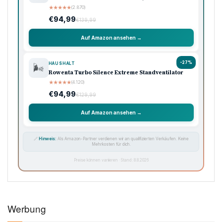
★
★
★
★
★
(2.870)
€94,99
€139,99
Auf Amazon ansehen →
-27%
HAUSHALT
🌬️
Rowenta Turbo Silence Extreme Standventilator
★
★
★
★
★
(4.120)
€94,99
€129,99
Auf Amazon ansehen →
🔗
Hinweis:
Als Amazon-Partner verdienen wir an qualifizierten Verkäufen. Keine
Mehrkosten für dich.
Preise können variieren · Stand: 8.8.2026
Werbung