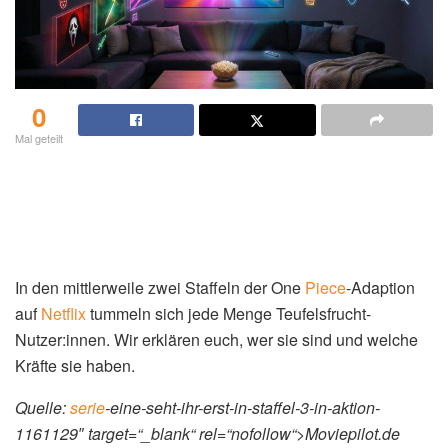
0
Mal geteilt
In den mittlerweile zwei Staffeln der One
Piece
-Adaption
auf
Netflix
tummeln sich jede Menge Teufelsfrucht-
Nutzer:innen. Wir erklären euch, wer sie sind und welche
Kräfte sie haben.
Quelle:
serie
-eine-seht-ihr-erst-in-staffel-3-in-aktion-
1161129″ target=“_blank“ rel=“nofollow“>Moviepilot.de