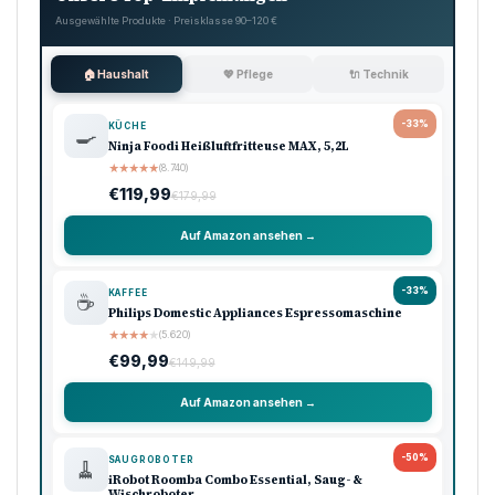
Ausgewählte Produkte · Preisklasse 90–120 €
🏠 Haushalt
💖 Pflege
🔌 Technik
-33%
KÜCHE
🍳
Ninja Foodi Heißluftfritteuse MAX, 5,2L
★
★
★
★
★
(8.740)
€119,99
€179,99
Auf Amazon ansehen →
-33%
KAFFEE
☕
Philips Domestic Appliances Espressomaschine
★
★
★
★
★
(5.620)
€99,99
€149,99
Auf Amazon ansehen →
-50%
SAUGROBOTER
🧹
iRobot Roomba Combo Essential, Saug- &
Wischroboter