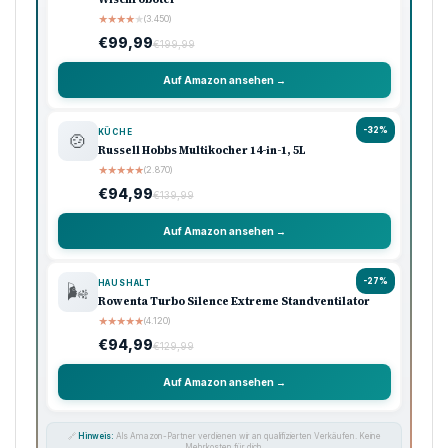
★
★
★
★
★
(3.450)
€99,99
€199,99
Auf Amazon ansehen →
-32%
KÜCHE
🍲
Russell Hobbs Multikocher 14-in-1, 5L
★
★
★
★
★
(2.870)
€94,99
€139,99
Auf Amazon ansehen →
-27%
HAUSHALT
🌬️
Rowenta Turbo Silence Extreme Standventilator
★
★
★
★
★
(4.120)
€94,99
€129,99
Auf Amazon ansehen →
🔗
Hinweis:
Als Amazon-Partner verdienen wir an qualifizierten Verkäufen. Keine
Mehrkosten für dich.