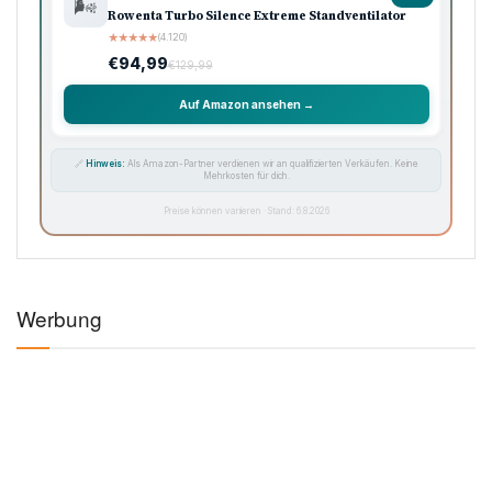
🌬️
Rowenta Turbo Silence Extreme Standventilator
★
★
★
★
★
(4.120)
€94,99
€129,99
Auf Amazon ansehen →
🔗
Hinweis:
Als Amazon-Partner verdienen wir an qualifizierten Verkäufen. Keine
Mehrkosten für dich.
Preise können variieren · Stand: 6.8.2026
Werbung