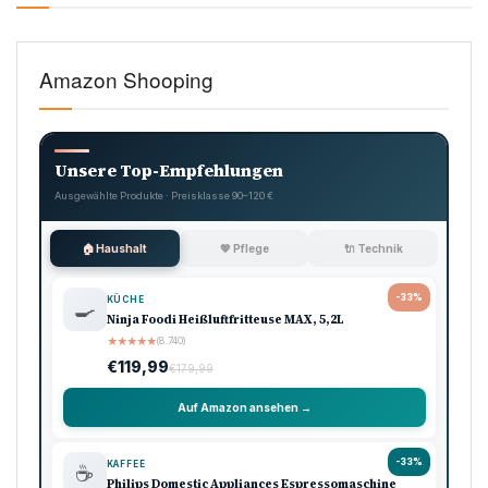
Amazon Shooping
Unsere Top-Empfehlungen
Ausgewählte Produkte · Preisklasse 90–120 €
🏠 Haushalt
💖 Pflege
🔌 Technik
-33%
KÜCHE
🍳
Ninja Foodi Heißluftfritteuse MAX, 5,2L
★
★
★
★
★
(8.740)
€119,99
€179,99
Auf Amazon ansehen →
-33%
KAFFEE
☕
Philips Domestic Appliances Espressomaschine