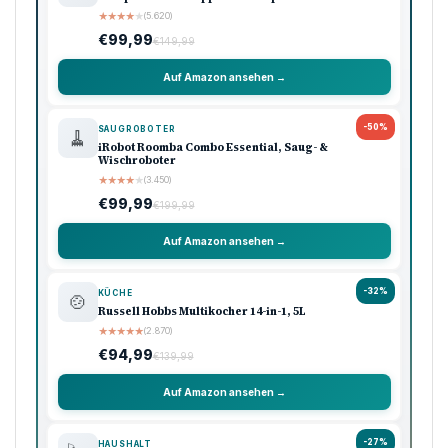
★
★
★
★
★
(5.620)
€99,99
€149,99
Auf Amazon ansehen →
-50%
SAUGROBOTER
🧹
iRobot Roomba Combo Essential, Saug- &
Wischroboter
★
★
★
★
★
(3.450)
€99,99
€199,99
Auf Amazon ansehen →
-32%
KÜCHE
🍲
Russell Hobbs Multikocher 14-in-1, 5L
★
★
★
★
★
(2.870)
€94,99
€139,99
Auf Amazon ansehen →
-27%
HAUSHALT