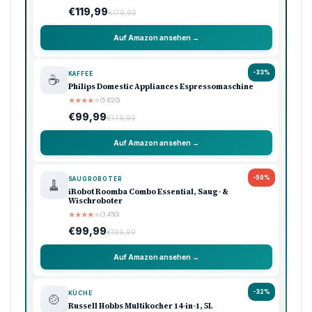
€119,99
€179,99
Auf Amazon ansehen →
-33%
KAFFEE
☕
Philips Domestic Appliances Espressomaschine
★
★
★
★
★
(5.620)
€99,99
€149,99
Auf Amazon ansehen →
-50%
SAUGROBOTER
🧹
iRobot Roomba Combo Essential, Saug- &
Wischroboter
★
★
★
★
★
(3.450)
€99,99
€199,99
Auf Amazon ansehen →
-32%
KÜCHE
🍲
Russell Hobbs Multikocher 14-in-1, 5L