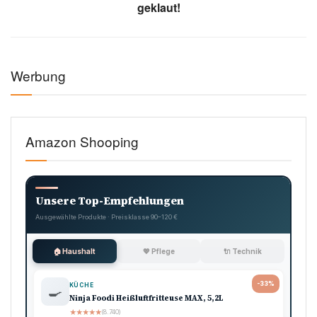
geklaut!
Werbung
Amazon Shooping
Unsere Top-Empfehlungen
Ausgewählte Produkte · Preisklasse 90–120 €
🏠 Haushalt
💖 Pflege
🔌 Technik
-33%
KÜCHE
🍳
Ninja Foodi Heißluftfritteuse MAX, 5,2L
★
★
★
★
★
(8.740)