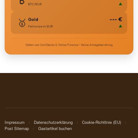
₿
▲
BTC/EUR
--- €
Gold
🥇
▲
Feinunze in EUR
Daten von CoinGecko & Yahoo Finance • Keine Anlageberatung
Impressum
Datenschutzerklärung
Cookie-Richtlinie (EU)
Post Sitemap
Gastartikel buchen