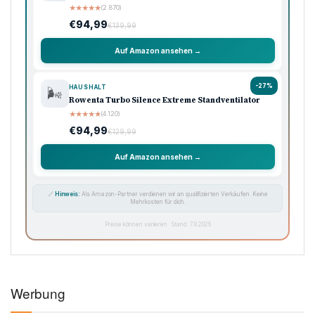
★
★
★
★
★
(2.870)
€94,99
€139,99
Auf Amazon ansehen →
-27%
HAUSHALT
🌬️
Rowenta Turbo Silence Extreme Standventilator
★
★
★
★
★
(4.120)
€94,99
€129,99
Auf Amazon ansehen →
🔗
Hinweis:
Als Amazon-Partner verdienen wir an qualifizierten Verkäufen. Keine
Mehrkosten für dich.
Preise können variieren · Stand: 7.8.2026
Werbung