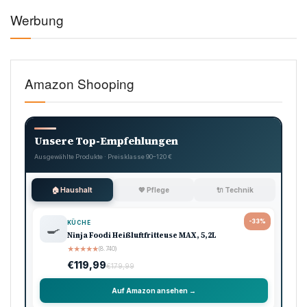
Werbung
Amazon Shooping
Unsere Top-Empfehlungen
Ausgewählte Produkte · Preisklasse 90–120 €
🏠 Haushalt
💖 Pflege
🔌 Technik
-33%
KÜCHE
🍳
Ninja Foodi Heißluftfritteuse MAX, 5,2L
★
★
★
★
★
(8.740)
€119,99
€179,99
Auf Amazon ansehen →