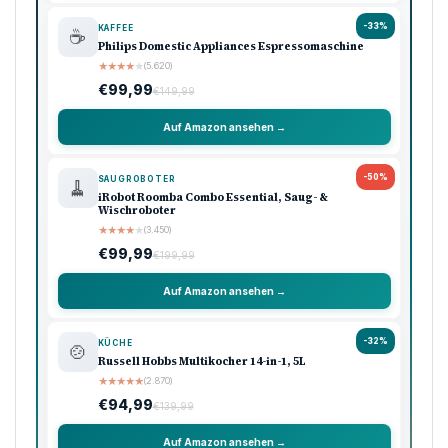
-33%
KAFFEE
☕
Philips Domestic Appliances Espressomaschine
★
★
★
★
★
(5.620)
€99,99
€149,99
Auf Amazon ansehen →
-50%
SAUGROBOTER
🧹
iRobot Roomba Combo Essential, Saug- &
Wischroboter
★
★
★
★
★
(3.450)
€99,99
€199,99
Auf Amazon ansehen →
-32%
KÜCHE
🍲
Russell Hobbs Multikocher 14-in-1, 5L
★
★
★
★
★
(2.870)
€94,99
€139,99
Auf Amazon ansehen →