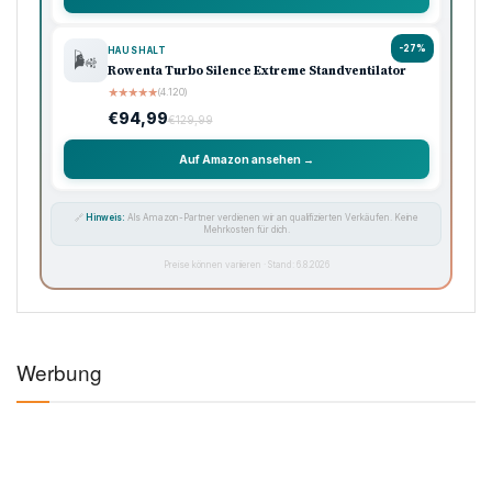
-27%
HAUSHALT
🌬️
Rowenta Turbo Silence Extreme Standventilator
★
★
★
★
★
(4.120)
€94,99
€129,99
Auf Amazon ansehen →
🔗
Hinweis:
Als Amazon-Partner verdienen wir an qualifizierten Verkäufen. Keine
Mehrkosten für dich.
Preise können variieren · Stand: 6.8.2026
Werbung