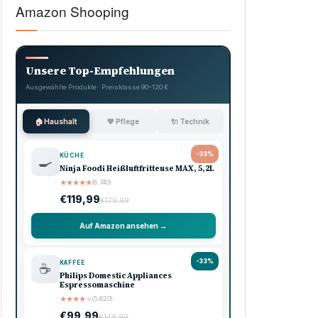
Amazon Shooping
Unsere Top-Empfehlungen
Ausgewählte Produkte · Preisklasse 90–120 €
🏠 Haushalt
💖 Pflege
🔌 Technik
-33%
KÜCHE
🍳
Ninja Foodi Heißluftfritteuse MAX, 5,2L
★
★
★
★
★
(8.740)
€119,99
€179,99
Auf Amazon ansehen →
-33%
KAFFEE
☕
Philips Domestic Appliances
Espressomaschine
★
★
★
★
★
(5.620)
€99,99
€149,99