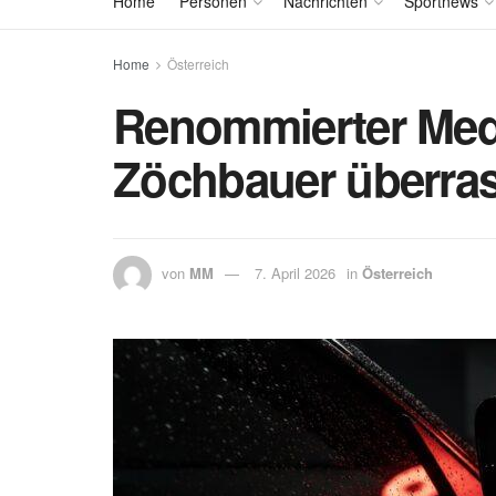
Home
Personen
Nachrichten
Sportnews
Home
Österreich
Renommierter Med
Zöchbauer überra
von
MM
7. April 2026
in
Österreich