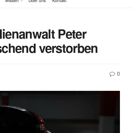
Wissen
Über uns
Kontakt
ienanwalt Peter
schend verstorben
0