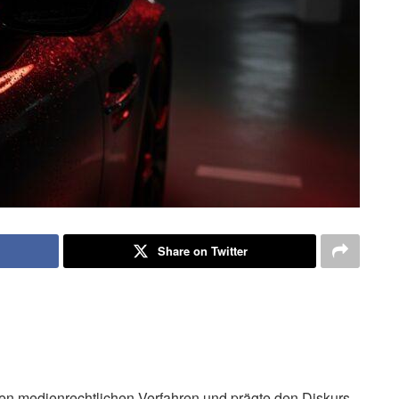
Share on Twitter
anten medienrechtlichen Verfahren und prägte den Diskurs