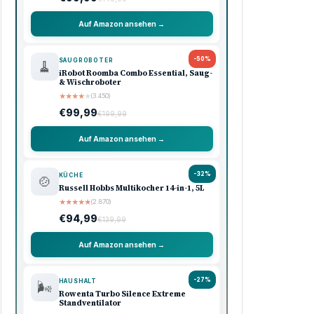
Auf Amazon ansehen →
-50%
SAUGROBOTER
🧹
iRobot Roomba Combo Essential, Saug-
& Wischroboter
★
★
★
★
★
(3.450)
€99,99
€199,99
Auf Amazon ansehen →
-32%
KÜCHE
🍲
Russell Hobbs Multikocher 14-in-1, 5L
★
★
★
★
★
(2.870)
€94,99
€139,99
Auf Amazon ansehen →
-27%
HAUSHALT
🌬️
Rowenta Turbo Silence Extreme
Standventilator