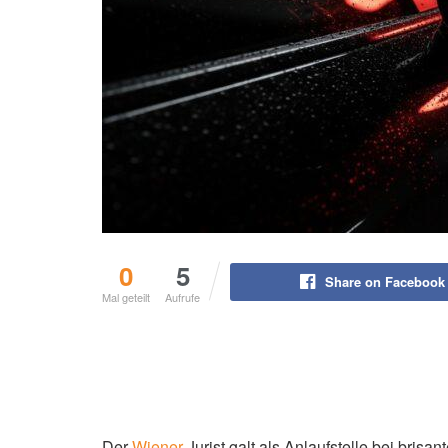
0
5
Share on Facebook
Mal geteilt
Aufrufe
Der
Wiener
Jurist galt als Anlaufstelle bei bris