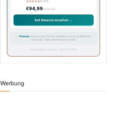
★
★
★
★
★
(4.120)
€94,99
€129,99
Auf Amazon ansehen →
🔗
Hinweis:
Als Amazon-Partner verdienen wir an qualifizierten
Verkäufen. Keine Mehrkosten für dich.
Preise können variieren · Stand: 6.8.2026
Werbung