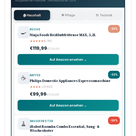
Ausgewählte Produkte · Preisklasse 90–120 €
🏠 Haushalt
💖 Pflege
🔌 Technik
-33%
KÜCHE
🍳
Ninja Foodi Heißluftfritteuse MAX, 5,2L
★
★
★
★
★
(8.740)
€119,99
€179,99
Auf Amazon ansehen →
-33%
KAFFEE
☕
Philips Domestic Appliances Espressomaschine
★
★
★
★
★
(5.620)
€99,99
€149,99
Auf Amazon ansehen →
-50%
SAUGROBOTER
🧹
iRobot Roomba Combo Essential, Saug- &
Wischroboter