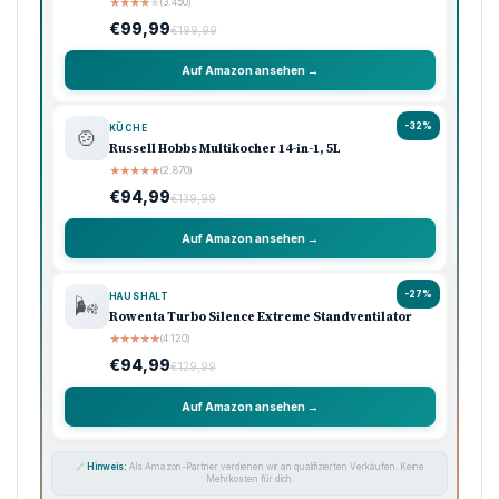
★
★
★
★
★
(3.450)
€99,99
€199,99
Auf Amazon ansehen →
-32%
KÜCHE
🍲
Russell Hobbs Multikocher 14-in-1, 5L
★
★
★
★
★
(2.870)
€94,99
€139,99
Auf Amazon ansehen →
-27%
HAUSHALT
🌬️
Rowenta Turbo Silence Extreme Standventilator
★
★
★
★
★
(4.120)
€94,99
€129,99
Auf Amazon ansehen →
🔗
Hinweis:
Als Amazon-Partner verdienen wir an qualifizierten Verkäufen. Keine
Mehrkosten für dich.