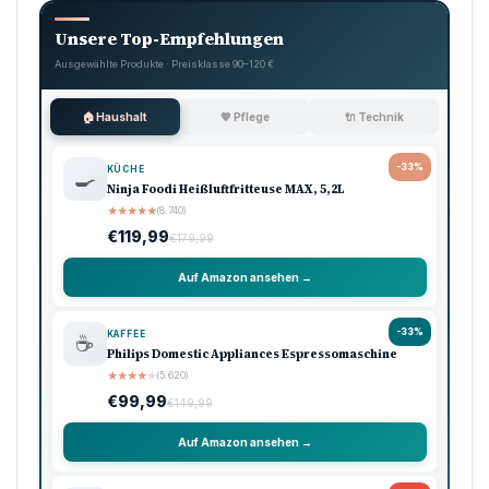
Unsere Top-Empfehlungen
Ausgewählte Produkte · Preisklasse 90–120 €
🏠 Haushalt
💖 Pflege
🔌 Technik
-33%
KÜCHE
🍳
Ninja Foodi Heißluftfritteuse MAX, 5,2L
★
★
★
★
★
(8.740)
€119,99
€179,99
Auf Amazon ansehen →
-33%
KAFFEE
☕
Philips Domestic Appliances Espressomaschine
★
★
★
★
★
(5.620)
€99,99
€149,99
Auf Amazon ansehen →