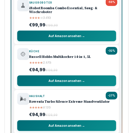
-50%
SAUGROBOTER
🧹
iRobot Roomba Combo Essential, Saug- &
Wischroboter
★
★
★
★
★
(3.450)
€99,99
€199,99
Auf Amazon ansehen →
-32%
KÜCHE
🍲
Russell Hobbs Multikocher 14-in-1, 5L
★
★
★
★
★
(2.870)
€94,99
€139,99
Auf Amazon ansehen →
-27%
HAUSHALT
🌬️
Rowenta Turbo Silence Extreme Standventilator
★
★
★
★
★
(4.120)
€94,99
€129,99
Auf Amazon ansehen →