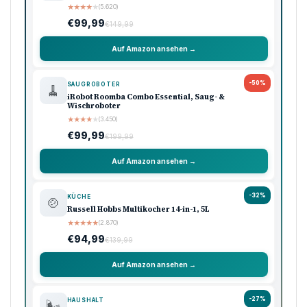
★
★
★
★
★
(5.620)
€99,99
€149,99
Auf Amazon ansehen →
-50%
SAUGROBOTER
🧹
iRobot Roomba Combo Essential, Saug- &
Wischroboter
★
★
★
★
★
(3.450)
€99,99
€199,99
Auf Amazon ansehen →
-32%
KÜCHE
🍲
Russell Hobbs Multikocher 14-in-1, 5L
★
★
★
★
★
(2.870)
€94,99
€139,99
Auf Amazon ansehen →
-27%
HAUSHALT
🌬️