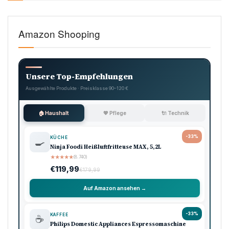
Amazon Shooping
Unsere Top-Empfehlungen
Ausgewählte Produkte · Preisklasse 90–120 €
🏠 Haushalt
💖 Pflege
🔌 Technik
-33%
KÜCHE
🍳
Ninja Foodi Heißluftfritteuse MAX, 5,2L
★
★
★
★
★
(8.740)
€119,99
€179,99
Auf Amazon ansehen →
-33%
KAFFEE
☕
Philips Domestic Appliances Espressomaschine