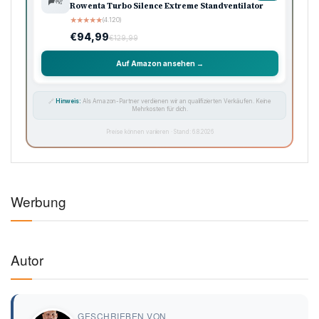
Rowenta Turbo Silence Extreme Standventilator
★
★
★
★
★
(4.120)
€94,99
€129,99
Auf Amazon ansehen →
🔗
Hinweis:
Als Amazon-Partner verdienen wir an qualifizierten Verkäufen. Keine
Mehrkosten für dich.
Preise können variieren · Stand: 6.8.2026
Werbung
Autor
GESCHRIEBEN VON