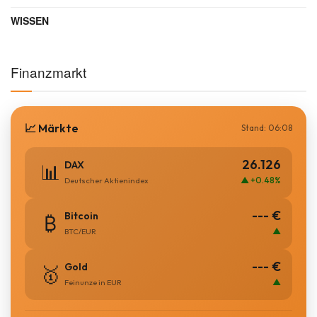
WISSEN
Finanzmarkt
📈 Märkte
Stand: 06:08
26.126
DAX
📊
▲ +0.48%
Deutscher Aktienindex
--- €
Bitcoin
₿
▲
BTC/EUR
--- €
Gold
🥇
▲
Feinunze in EUR